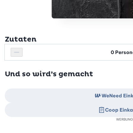
Zutaten
Personenanzahl
Personenanzahl verringern
Und so wird’s gemacht
WeNeed Eink
Coop Einka
WERBUNG