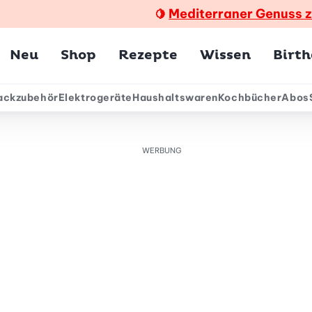
Mediterraner Genuss 
🍋
Hauptmenü
Neu
Shop
Rezepte
Wissen
Birt
ackzubehör
Elektrogeräte
Haushaltswaren
Kochbücher
Abos
ärmenü
WERBUNG