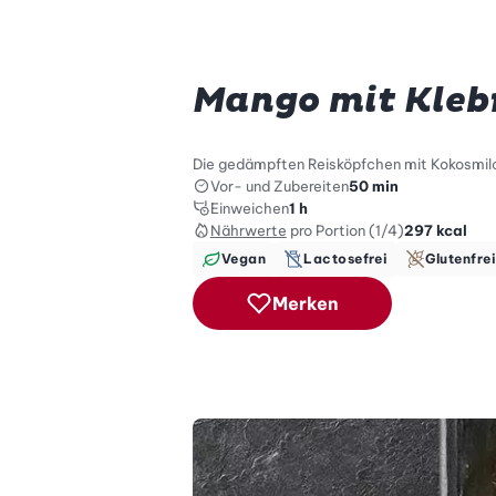
Mango mit Kleb
Die gedämpften Reisköpfchen mit Kokosmilch
Vor- und Zubereiten
50 min
Einweichen
1 h
Nährwerte
pro Portion (1/4)
297
kcal
Vegan
Lactosefrei
Glutenfre
Merken