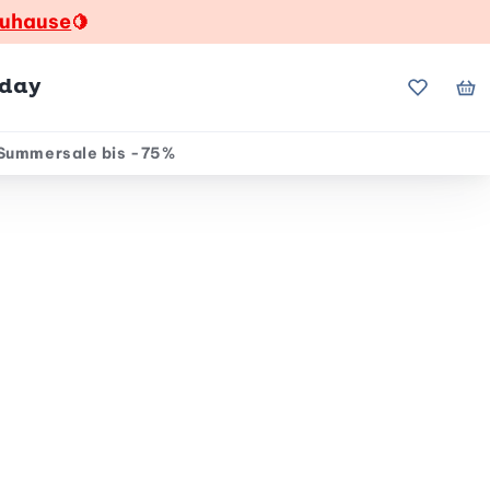
zuhause
🍋
hday
Meine Fa
Me
Summersale bis -75%