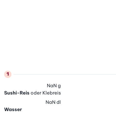
NaN
g
Sushi-Reis
oder Klebreis
NaN
dl
Wasser