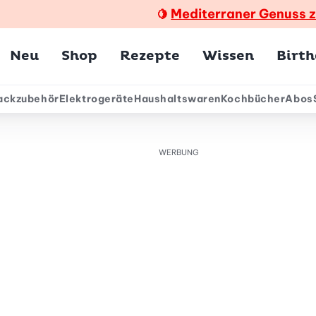
Mediterraner Genuss 
🍋
Hauptmenü
Neu
Shop
Rezepte
Wissen
Birt
ackzubehör
Elektrogeräte
Haushaltswaren
Kochbücher
Abos
ärmenü
WERBUNG