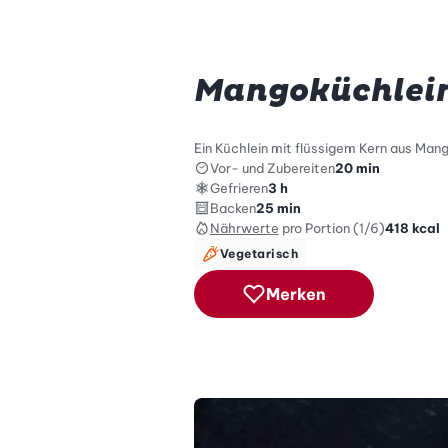
Mangoküchlei
Ein Küchlein mit flüssigem Kern aus Mang
Vor- und Zubereiten
20 min
Gefrieren
3 h
Backen
25 min
Nährwerte
pro Portion (1/6)
418
kcal
Vegetarisch
Merken