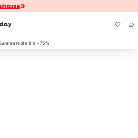
zuhause
🍋
hday
Meine Fa
Me
Summersale bis -75%