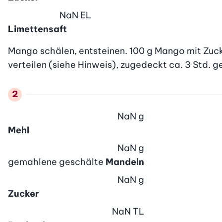
NaN
EL
Limettensaft
Mango schälen, entsteinen. 100 g Mango mit Zucke
verteilen (siehe Hinweis), zugedeckt ca. 3 Std. g
NaN
g
Mehl
NaN
g
gemahlene geschälte
Mandeln
NaN
g
Zucker
NaN
TL