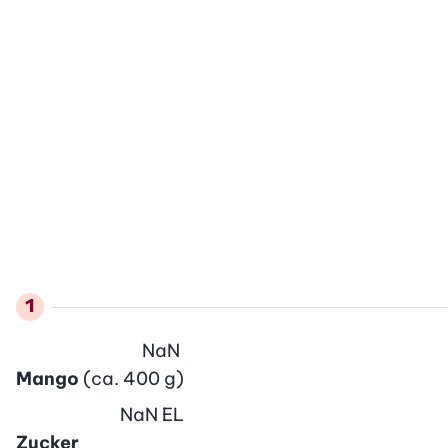
NaN
Mango
(ca. 400 g)
NaN
EL
Zucker