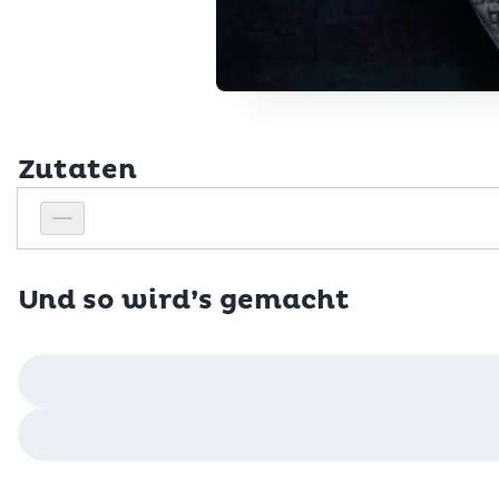
Zutaten
Personenanzahl
Personenanzahl verringern
Und so wird’s gemacht