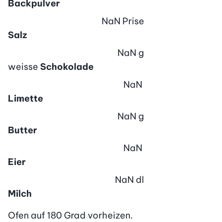
Backpulver
NaN
Prise
Salz
NaN
g
weisse
Schokolade
NaN
Limette
NaN
g
Butter
NaN
Eier
NaN
dl
Milch
Ofen auf 180 Grad vorheizen.
