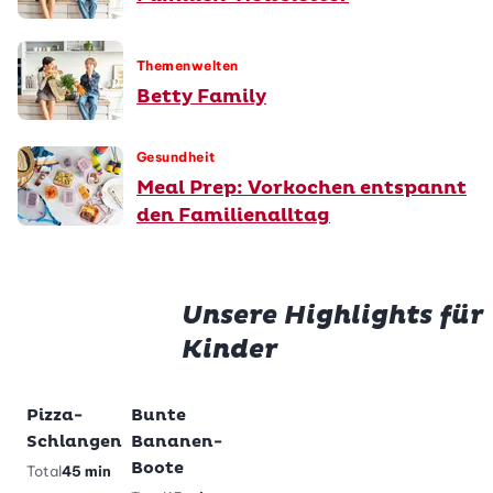
Themenwelten
Betty Family
Gesundheit
Meal Prep: Vorkochen entspannt
den Familienalltag
Unsere Highlights für
Kinder
Premium
Prem
Pizza-
Bunte
Glutenfreie
Würstli
Gluten
Zu Lieblingsrezepten hinzufügen
Zu Lieblingsrezepten hinzufügen
Zu Lieblingsrezepten h
Zu Lieblings
Schlangen
Bananen-
Pandabärli-
im Teig
Milchs
Boote
Muffins
Total
45 min
Total
28
Total
2 h