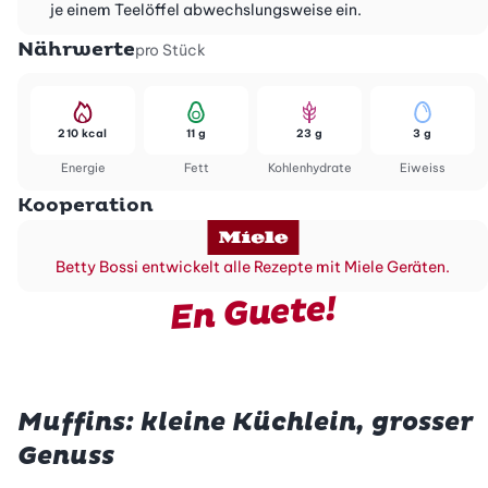
je einem Teelöffel abwechslungsweise ein.
Nährwerte
pro Stück
210 kcal
11 g
23 g
3 g
Energie
Fett
Kohlenhydrate
Eiweiss
Kooperation
Betty Bossi entwickelt alle Rezepte mit Miele Geräten.
En Guete!
Muffins: kleine Küchlein, grosser
Genuss