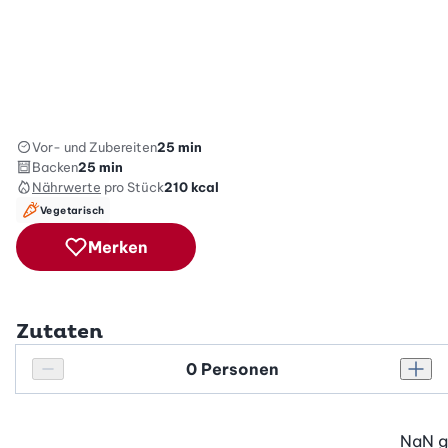
Vor- und Zubereiten
25 min
Backen
25 min
Nährwerte
pro Stück
210
kcal
Vegetarisch
Merken
Zutaten
Personenanzahl
Personenanzahl verringern
Pers
NaN
g