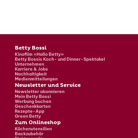
Fusszeile
Betty Bossi
Kinofilm «Hallo Betty»
Betty Bossis Koch- und Dinner-Spektakel
Unternehmen
Karriere & Jobs
Nachhaltigkeit
Medienmitteilungen
Newsletter und Service
Newsletter abonnieren
Mein Betty Bossi
Werbung buchen
Geschenkkarten
Rezepte-App
Green Betty
Zum Onlineshop
Küchenutensilien
Backzubehör