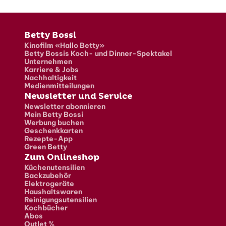
Fusszeile
Betty Bossi
Kinofilm «Hallo Betty»
Betty Bossis Koch- und Dinner-Spektakel
Unternehmen
Karriere & Jobs
Nachhaltigkeit
Medienmitteilungen
Newsletter und Service
Newsletter abonnieren
Mein Betty Bossi
Werbung buchen
Geschenkkarten
Rezepte-App
Green Betty
Zum Onlineshop
Küchenutensilien
Backzubehör
Elektrogeräte
Haushaltswaren
Reinigungsutensilien
Kochbücher
Abos
Outlet %