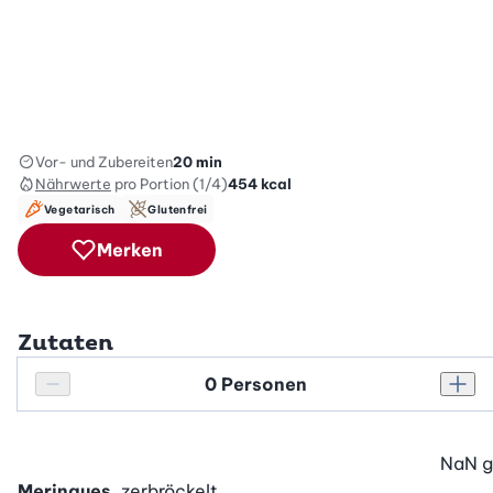
Vor- und Zubereiten
20 min
Nährwerte
pro Portion (1/4)
454
kcal
Vegetarisch
Glutenfrei
Merken
Zutaten
Personenanzahl
Personenanzahl verringern
Pers
NaN
g
Meringues
, zerbröckelt