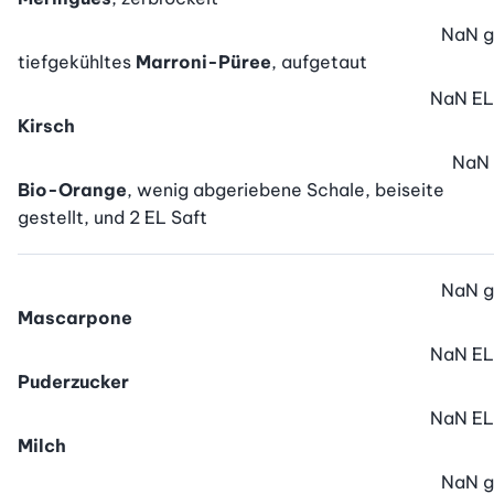
NaN
g
tiefgekühltes
Marroni-Püree
, aufgetaut
NaN
EL
Kirsch
NaN
Bio-Orange
, wenig abgeriebene Schale, beiseite
gestellt, und 2 EL Saft
NaN
g
Mascarpone
NaN
EL
Puderzucker
NaN
EL
Milch
NaN
g