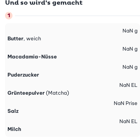
Und so wird’s gemacht
NaN
g
Butter
, weich
NaN
g
Macadamia-Nüsse
NaN
g
Puderzucker
NaN
EL
Grünteepulver
(Matcha)
NaN
Prise
Salz
NaN
EL
Milch