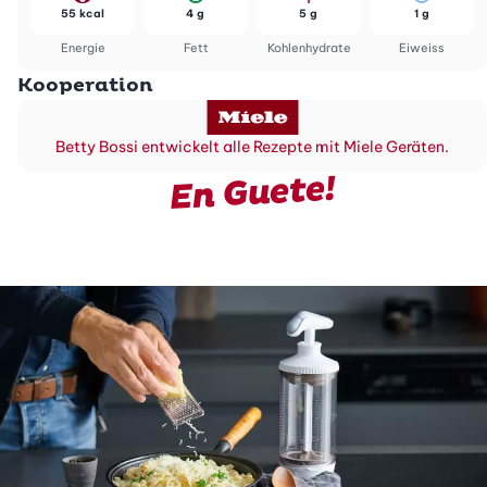
55 kcal
4 g
5 g
1 g
Energie
Fett
Kohlenhydrate
Eiweiss
Kooperation
Betty Bossi entwickelt alle Rezepte mit Miele Geräten.
En Guete!