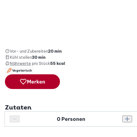
Vor- und Zubereiten
20 min
Kühl stellen
30 min
Nährwerte
pro Stück
55
kcal
Vegetarisch
Merken
Zutaten
Personenanzahl
Personenanzahl verringern
Pers