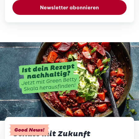
Newsletter abonnieren
Good News!
Genuss mit Zukunft