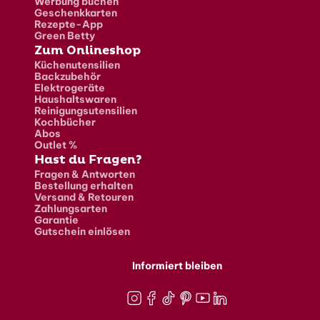
Werbung buchen
Geschenkkarten
Rezepte-App
Green Betty
Zum Onlineshop
Küchenutensilien
Backzubehör
Elektrogeräte
Haushaltswaren
Reinigungsutensilien
Kochbücher
Abos
Outlet %
Hast du Fragen?
Fragen & Antworten
Bestellung erhalten
Versand & Retouren
Zahlungsarten
Garantie
Gutschein einlösen
Informiert bleiben
Instagram
Facebook
TikTok
Pinterest
Youtube
LinkedIn