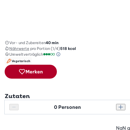
Vor- und Zubereiten
40 min
Nährwerte
pro Portion (1/4)
518
kcal
Umweltverträglich
Green Betty Skala Info
Umweltverträglichkeitsskala: 3 von 5
Vegetarisch
Merken
Zutaten
Personenanzahl
Personenanzahl verringern
Pers
NaN
g