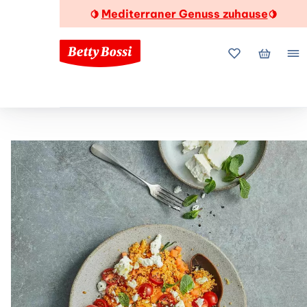
Mediterraner Genuss zuhause
🍋
🍋
Meine Favorite
Mein Wa
Me