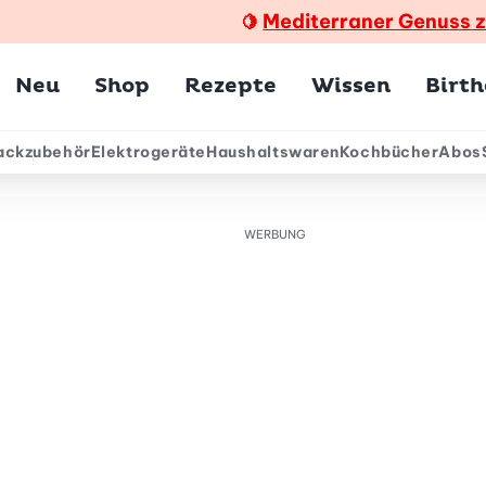
Mediterraner Genuss 
🍋
Hauptmenü
Neu
Shop
Rezepte
Wissen
Birt
ackzubehör
Elektrogeräte
Haushaltswaren
Kochbücher
Abos
ärmenü
WERBUNG