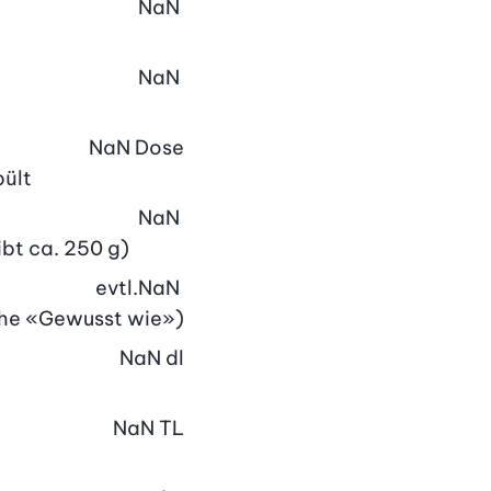
NaN
NaN
NaN
Dose
pült
NaN
ibt ca. 250 g)
evtl.
NaN
siehe «Gewusst wie»)
NaN
dl
NaN
TL