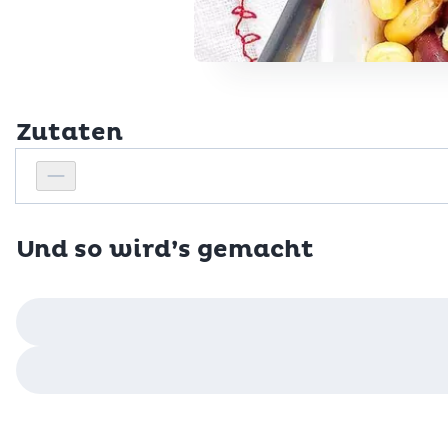
Zutaten
Personenanzahl
Personenanzahl verringern
Und so wird’s gemacht