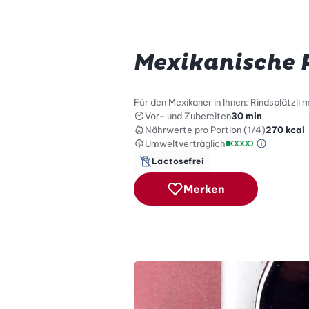
Mexikanische P
Für den Mexikaner in Ihnen: Rindsplätzli 
Vor- und Zubereiten
30 min
Nährwerte
pro Portion (1/4)
270
kcal
Umweltverträglich
Green Be
Umweltverträglich
Lactosefrei
Merken