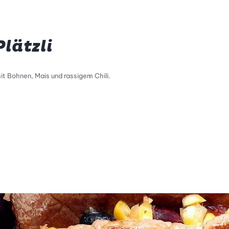
lätzli
mit Bohnen, Mais und rassigem Chili.
tty Skala Info
keitsskala: 1 von 5