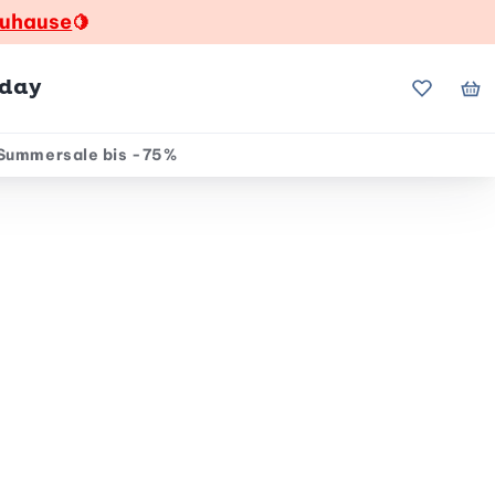
zuhause
🍋
hday
Meine Fa
Me
Summersale bis -75%