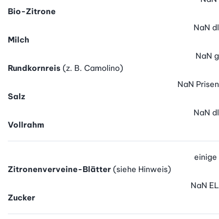
Bio-Zitrone
NaN
dl
Milch
NaN
g
Rundkornreis
(z. B. Camolino)
NaN
Prisen
Salz
NaN
dl
Vollrahm
einige
Zitronenverveine-Blätter
(siehe Hinweis)
NaN
EL
Zucker