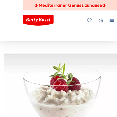
Mediterraner Genuss zuhause
🍋
🍋
Meine Favorite
Mein Wa
Me