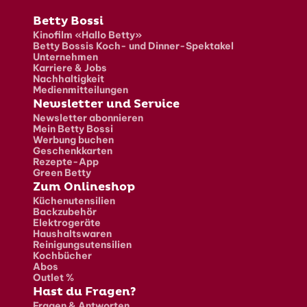
Fusszeile
Betty Bossi
Kinofilm «Hallo Betty»
Betty Bossis Koch- und Dinner-Spektakel
Unternehmen
Karriere & Jobs
Nachhaltigkeit
Medienmitteilungen
Newsletter und Service
Newsletter abonnieren
Mein Betty Bossi
Werbung buchen
Geschenkkarten
Rezepte-App
Green Betty
Zum Onlineshop
Küchenutensilien
Backzubehör
Elektrogeräte
Haushaltswaren
Reinigungsutensilien
Kochbücher
Abos
Outlet %
Hast du Fragen?
Fragen & Antworten