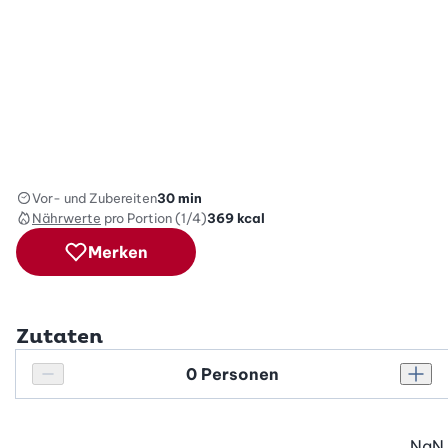
Vor- und Zubereiten
30 min
Nährwerte
pro Portion (1/4)
369
kcal
Merken
Zutaten
Personenanzahl
Personenanzahl verringern
Pers
NaN