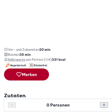
Vor- und Zubereiten
20 min
Backen
35 min
Nährwerte
pro Portion (1/4)
331
kcal
Vegetarisch
Glutenfrei
Merken
Zutaten
Personenanzahl
Personenanzahl verringern
Pers