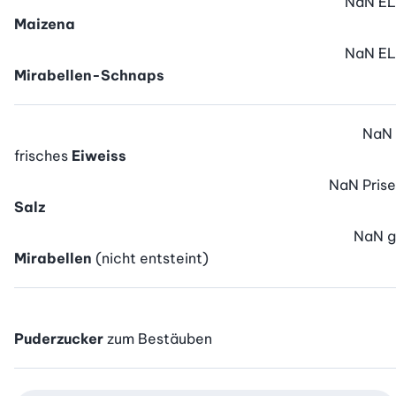
NaN
EL
Maizena
NaN
EL
Mirabellen-Schnaps
NaN
frisches
Eiweiss
NaN
Prise
Salz
NaN
g
Mirabellen
(nicht entsteint)
Puderzucker
zum Bestäuben