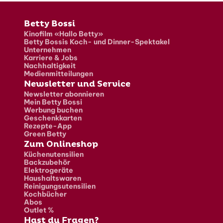
Fusszeile
Betty Bossi
Kinofilm «Hallo Betty»
Betty Bossis Koch- und Dinner-Spektakel
Unternehmen
Karriere & Jobs
Nachhaltigkeit
Medienmitteilungen
Newsletter und Service
Newsletter abonnieren
Mein Betty Bossi
Werbung buchen
Geschenkkarten
Rezepte-App
Green Betty
Zum Onlineshop
Küchenutensilien
Backzubehör
Elektrogeräte
Haushaltswaren
Reinigungsutensilien
Kochbücher
Abos
Outlet %
Hast du Fragen?