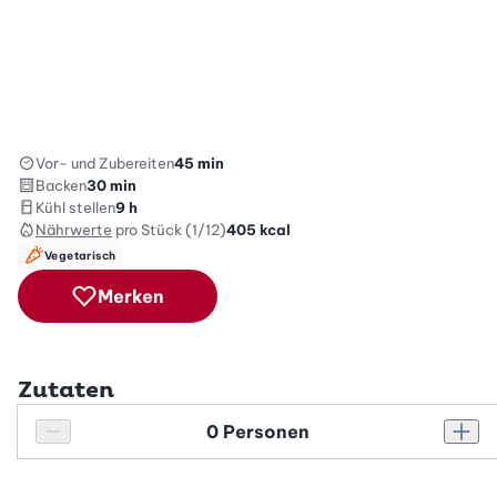
Vor- und Zubereiten
45 min
Backen
30 min
Kühl stellen
9 h
Nährwerte
pro Stück (1/12)
405
kcal
Vegetarisch
Merken
Zutaten
Personenanzahl
Personenanzahl verringern
Pers