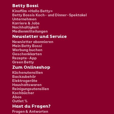
Fusszeile
Betty Bossi
Kinofilm «Hallo Betty»
Betty Bossis Koch- und Dinner-Spektakel
Unternehmen
Karriere & Jobs
Nachhaltigkeit
Medienmitteilungen
Newsletter und Service
Newsletter abonnieren
Mein Betty Bossi
Werbung buchen
Geschenkkarten
Rezepte-App
Green Betty
Zum Onlineshop
Küchenutensilien
Backzubehör
Elektrogeräte
Haushaltswaren
Reinigungsutensilien
Kochbücher
Abos
Outlet %
Hast du Fragen?
Fragen & Antworten