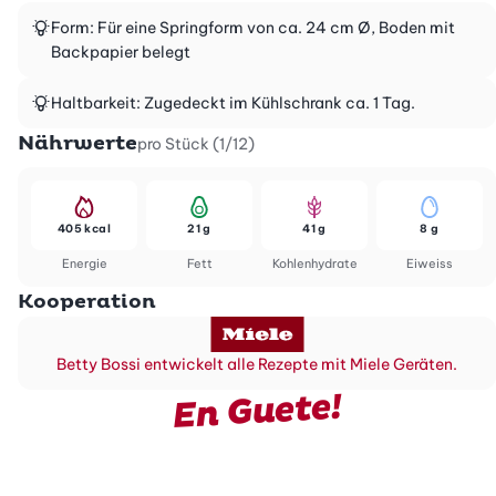
Form: Für eine Springform von ca. 24 cm Ø, Boden mit
Backpapier belegt
Haltbarkeit: Zugedeckt im Kühlschrank ca. 1 Tag.
Nährwerte
pro Stück (1/12)
405 kcal
21 g
41 g
8 g
Energie
Fett
Kohlenhydrate
Eiweiss
Kooperation
Betty Bossi entwickelt alle Rezepte mit Miele Geräten.
En Guete!