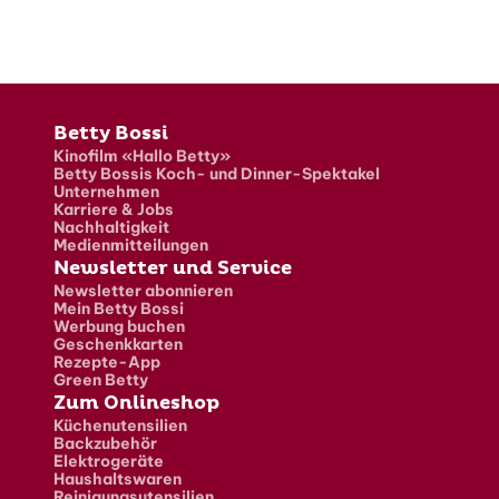
Fusszeile
Betty Bossi
Kinofilm «Hallo Betty»
Betty Bossis Koch- und Dinner-Spektakel
Unternehmen
Karriere & Jobs
Nachhaltigkeit
Medienmitteilungen
Newsletter und Service
Newsletter abonnieren
Mein Betty Bossi
Werbung buchen
Geschenkkarten
Rezepte-App
Green Betty
Zum Onlineshop
Küchenutensilien
Backzubehör
Elektrogeräte
Haushaltswaren
Reinigungsutensilien