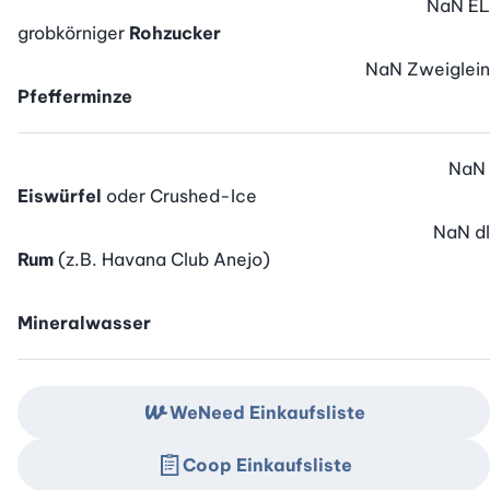
NaN
EL
grobkörniger
Rohzucker
NaN
Zweiglein
Pfefferminze
NaN
Eiswürfel
oder Crushed-Ice
NaN
dl
Rum
(z.B. Havana Club Anejo)
Mineralwasser
WeNeed Einkaufsliste
Coop Einkaufsliste