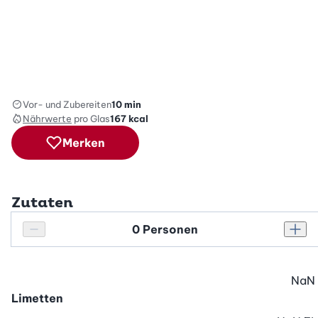
Vor- und Zubereiten
10 min
Nährwerte
pro Glas
167
kcal
Merken
Zutaten
Personenanzahl
Personenanzahl verringern
Pers
NaN
Limetten