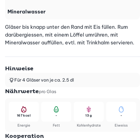
Mineralwasser
Gläser bis knapp unter den Rand mit Eis füllen. Rum 
darübergiessen, mit einem Löffel umrühren, mit 
Mineralwasser auffüllen, evtl. mit Trinkhalm servieren.
Hinweise
Für 4 Gläser von je ca. 2.5 dl
Nährwerte
pro Glas
167 kcal
-
13 g
-
Energie
Fett
Kohlenhydrate
Eiweiss
Kooperation