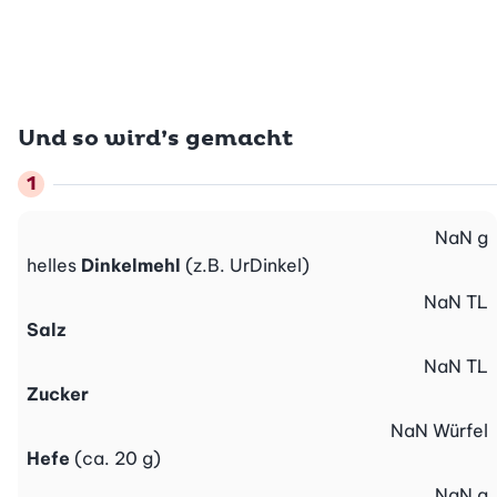
Und so wird’s gemacht
NaN
g
helles
Dinkelmehl
(z.B. UrDinkel)
NaN
TL
Salz
NaN
TL
Zucker
NaN
Würfel
Hefe
(ca. 20 g)
NaN
g