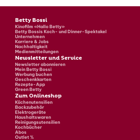
Fusszeile
Betty Bossi
Kinofilm «Hallo Betty»
Betty Bossis Koch- und Dinner-Spektakel
Unternehmen
Karriere & Jobs
Nachhaltigkeit
Medienmitteilungen
Newsletter und Service
Newsletter abonnieren
Mein Betty Bossi
Werbung buchen
Geschenkkarten
Rezepte-App
Green Betty
Zum Onlineshop
Küchenutensilien
Backzubehör
Elektrogeräte
Haushaltswaren
Reinigungsutensilien
Kochbücher
Abos
Outlet %