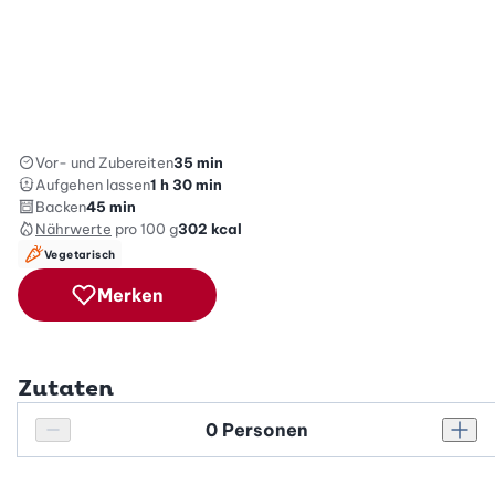
Vor- und Zubereiten
35 min
Aufgehen lassen
1 h 30 min
Backen
45 min
Nährwerte
pro 100 g
302
kcal
Vegetarisch
Merken
Zutaten
Personenanzahl
Personenanzahl verringern
Pers