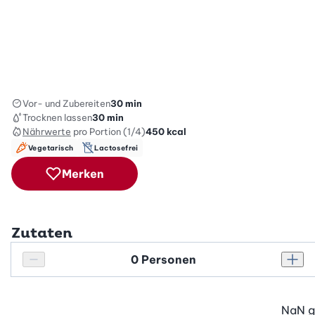
Vor- und Zubereiten
30 min
Trocknen lassen
30 min
Nährwerte
pro Portion (1/4)
450
kcal
Vegetarisch
Lactosefrei
Merken
Zutaten
Personenanzahl
Personenanzahl verringern
Pers
NaN
g