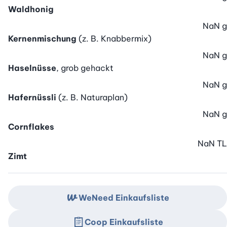
Waldhonig
NaN
g
Kernenmischung
(z. B. Knabbermix)
NaN
g
Haselnüsse
, grob gehackt
NaN
g
Hafernüssli
(z. B. Naturaplan)
NaN
g
Cornflakes
NaN
TL
Zimt
WeNeed Einkaufsliste
Coop Einkaufsliste