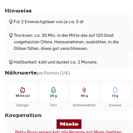
Hinweise
Für 2 Einmachgläser von je ca. 5 dl
Trocknen: ca. 30 Min. in der Mitte des auf 120 Grad
vorgeheizten Ofens. Herausnehmen, auskühlen, in die
Gläser füllen, diese gut verschliessen.
Haltbarkeit: kühl und dunkel ca. 2 Monate.
Nährwerte
pro Portion (1/4)
450 kcal
25 g
44 g
13 g
Energie
Fett
Kohlenhydrate
Eiweiss
Kooperation
Betty Bossi entwickelt alle Rezepte mit Miele Geräten.