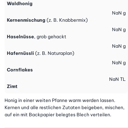
Waldhonig
NaN
g
Kernenmischung
(z. B. Knabbermix)
NaN
g
Haselnüsse
, grob gehackt
NaN
g
Hafernüssli
(z. B. Naturaplan)
NaN
g
Cornflakes
NaN
TL
Zimt
Honig in einer weiten Pfanne warm werden lassen. 
Kernen und alle restlichen Zutaten beigeben, mischen, 
auf ein mit Backpapier belegtes Blech verteilen.