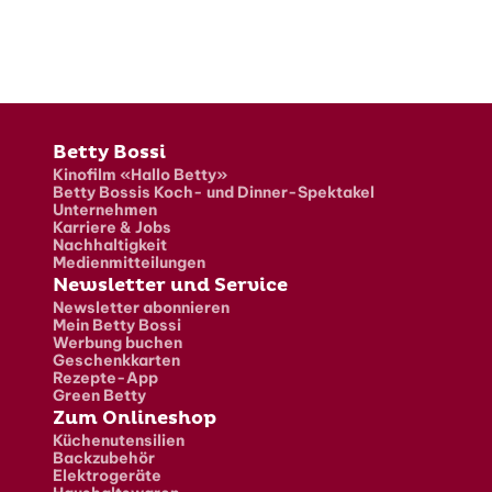
Fusszeile
Betty Bossi
Kinofilm «Hallo Betty»
Betty Bossis Koch- und Dinner-Spektakel
Unternehmen
Karriere & Jobs
Nachhaltigkeit
Medienmitteilungen
Newsletter und Service
Newsletter abonnieren
Mein Betty Bossi
Werbung buchen
Geschenkkarten
Rezepte-App
Green Betty
Zum Onlineshop
Küchenutensilien
Backzubehör
Elektrogeräte