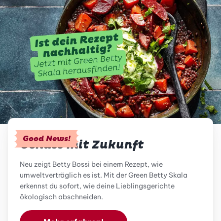
Good News!
Genuss mit Zukunft
Neu zeigt Betty Bossi bei einem Rezept, wie
umweltverträglich es ist. Mit der Green Betty Skala
erkennst du sofort, wie deine Lieblingsgerichte
ökologisch abschneiden.