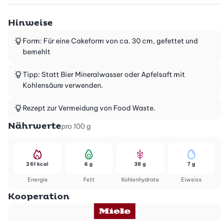
Hinweise
Form: Für eine Cakeform von ca. 30 cm, gefettet und
bemehlt
Tipp: Statt Bier Mineralwasser oder Apfelsaft mit
Kohlensäure verwenden.
Rezept zur Vermeidung von Food Waste.
Nährwerte
pro 100 g
261 kcal
6 g
38 g
7 g
Energie
Fett
Kohlenhydrate
Eiweiss
Kooperation