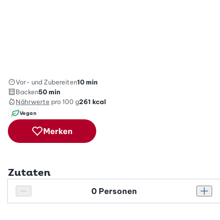
Vor- und Zubereiten
10 min
Backen
50 min
Nährwerte
pro 100 g
261
kcal
Vegan
Merken
Zutaten
Personenanzahl
Personenanzahl verringern
Pers