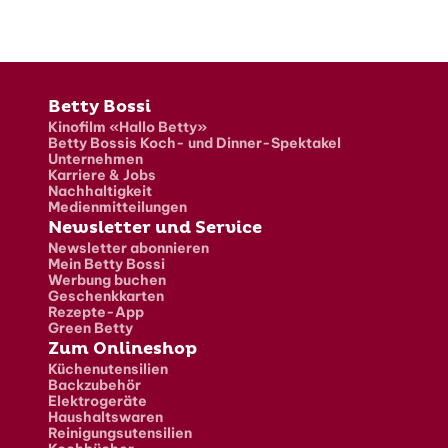
Fusszeile
Betty Bossi
Kinofilm «Hallo Betty»
Betty Bossis Koch- und Dinner-Spektakel
Unternehmen
Karriere & Jobs
Nachhaltigkeit
Medienmitteilungen
Newsletter und Service
Newsletter abonnieren
Mein Betty Bossi
Werbung buchen
Geschenkkarten
Rezepte-App
Green Betty
Zum Onlineshop
Küchenutensilien
Backzubehör
Elektrogeräte
Haushaltswaren
Reinigungsutensilien