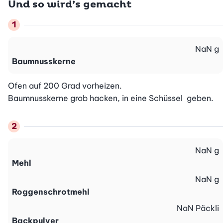
Und so wird’s gemacht
NaN
g
Baumnusskerne
Ofen auf 200 Grad vorheizen.

Baumnusskerne grob hacken, in eine Schüssel  geben.
NaN
g
Mehl
NaN
g
Roggenschrotmehl
NaN
Päckli
Backpulver