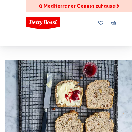
Mediterraner Genuss zuhause
🍋
🍋
Meine Favorite
Mein Wa
Me