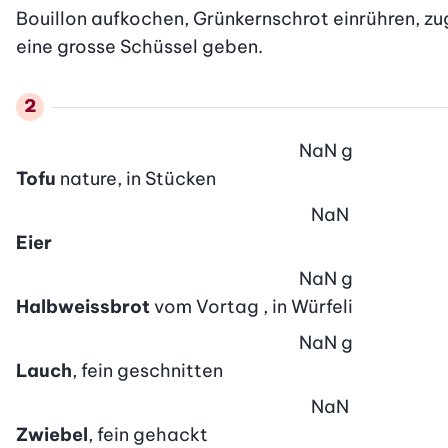
Bouillon aufkochen, Grünkernschrot einrühren, zug
eine grosse Schüssel geben.
NaN
g
Tofu
nature, in Stücken
NaN
Eier
NaN
g
Halbweissbrot
vom Vortag , in Würfeli
NaN
g
Lauch
, fein geschnitten
NaN
Zwiebel
, fein gehackt