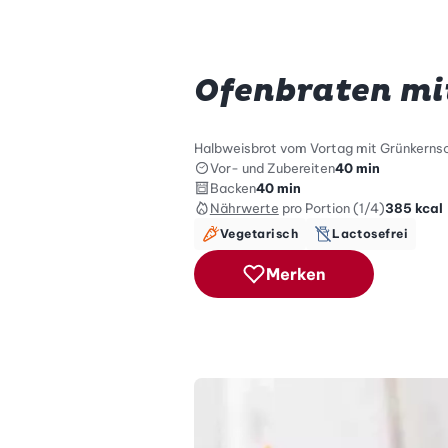
Ofenbraten mi
Halbweisbrot vom Vortag mit Grünkernsch
Vor- und Zubereiten
40 min
Backen
40 min
Nährwerte
pro Portion (1/4)
385
kcal
Vegetarisch
Lactosefrei
Merken