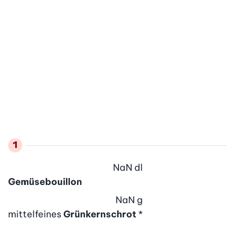
NaN
dl
Gemüsebouillon
NaN
g
mittelfeines
Grünkernschrot
*