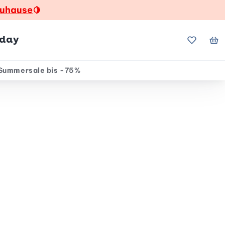
zuhause
🍋
hday
Meine Fa
Me
Summersale bis -75%