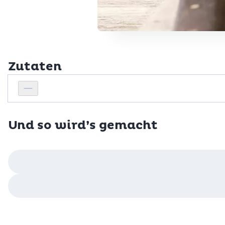
Zutaten
Personenanzahl
Personenanzahl verringern
Und so wird’s gemacht