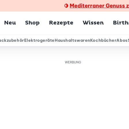
Mediterraner Genuss 
🍋
Hauptmenü
Neu
Shop
Rezepte
Wissen
Birt
ackzubehör
Elektrogeräte
Haushaltswaren
Kochbücher
Abos
ärmenü
WERBUNG