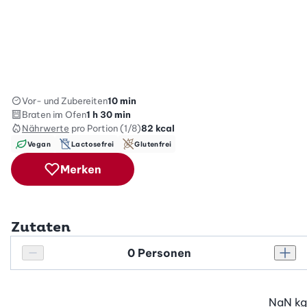
Vor- und Zubereiten
10 min
Braten im Ofen
1 h 30 min
Nährwerte
pro Portion (1/8)
82
kcal
Vegan
Lactosefrei
Glutenfrei
Merken
Zutaten
Personenanzahl
Personenanzahl verringern
Pers
NaN
kg