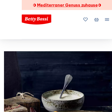
Mediterraner Genuss zuhause
🍋
🍋
Meine Favorite
Mein Wa
Me