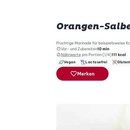
Orangen-Salb
Fruchtige Marinade für beispielsweise Ka
Vor- und Zubereiten
10 min
Nährwerte
pro Portion (1/4)
111
kcal
Vegan
Lactosefrei
Gluten
Merken