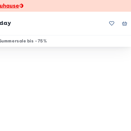
zuhause
🍋
hday
Meine Fa
Me
Summersale bis -75%