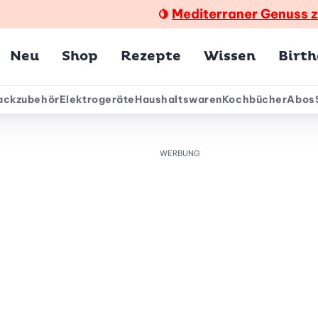
Mediterraner Genuss 
🍋
Hauptmenü
Neu
Shop
Rezepte
Wissen
Birt
ackzubehör
Elektrogeräte
Haushaltswaren
Kochbücher
Abos
ärmenü
WERBUNG