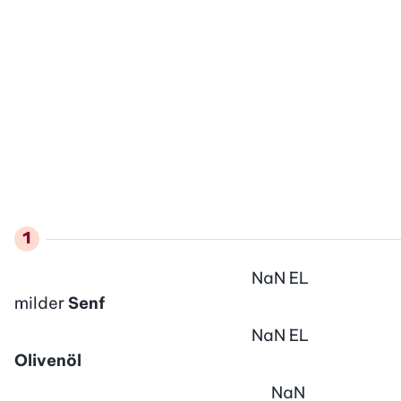
NaN
EL
milder
Senf
NaN
EL
Olivenöl
NaN