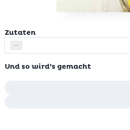
Zutaten
Personenanzahl
Personenanzahl verringern
Und so wird’s gemacht