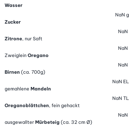
Wasser
NaN
g
Zucker
NaN
Zitrone
, nur Saft
NaN
Zweiglein
Oregano
NaN
Birnen
(ca. 700g)
NaN
EL
gemahlene
Mandeln
NaN
TL
Oreganoblättchen
, fein gehackt
NaN
ausgewallter
Mürbeteig
(ca. 32 cm Ø)