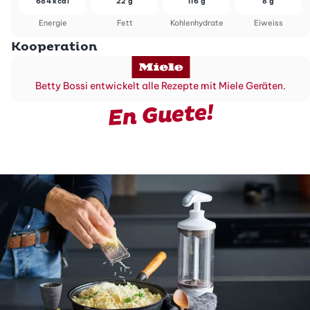
684 kcal
22 g
116 g
8 g
Energie
Fett
Kohlenhydrate
Eiweiss
Kooperation
Betty Bossi entwickelt alle Rezepte mit Miele Geräten.
En Guete!