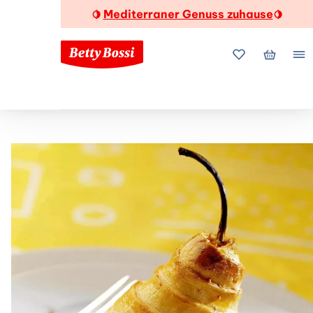
Mediterraner Genuss zuhause
🍋
🍋
Meine Favorite
Mein Wa
Me