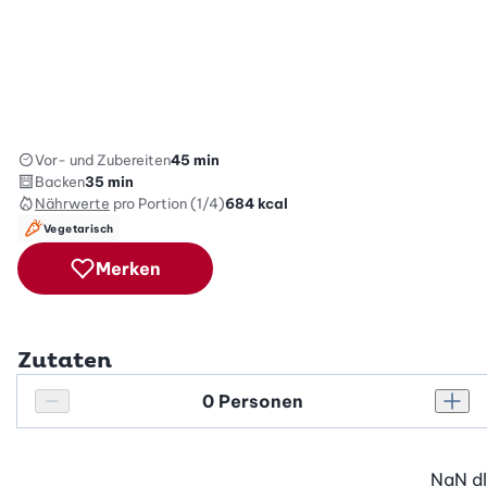
Vor- und Zubereiten
45 min
Backen
35 min
Nährwerte
pro Portion (1/4)
684
kcal
Vegetarisch
Merken
Zutaten
Personenanzahl
Personenanzahl verringern
Pers
NaN
dl