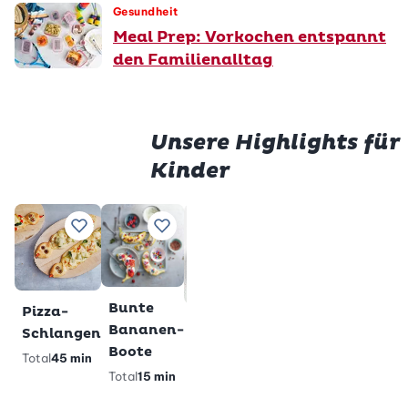
Gesundheit
Meal Prep: Vorkochen entspannt
den Familienalltag
Unsere Highlights für
Kinder
Prem
Würstli
Gluten
Zu Lieblingsrezepten hinzufügen
Zu Lieblingsrezepten hinzufügen
Zu Lieblingsrezepten h
Zu Lieblings
im Teig
Milchs
Total
28
Total
2 h
min
veget
gl
Premium
Bunte
Pizza-
Glutenfreie
Bananen-
Schlangen
Pandabärli-
Boote
Total
45 min
Muffins
Total
15 min
Total
40 min