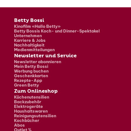
Fusszeile
Betty Bossi
Kinofilm «Hallo Betty»
Betty Bossis Koch- und Dinner-Spektakel
Unternehmen
Karriere & Jobs
Nachhaltigkeit
Medienmitteilungen
Newsletter und Service
Newsletter abonnieren
Mein Betty Bossi
Werbung buchen
Geschenkkarten
Rezepte-App
Green Betty
Zum Onlineshop
Küchenutensilien
Backzubehör
Elektrogeräte
Haushaltswaren
Reinigungsutensilien
Kochbücher
Abos
Outlet %