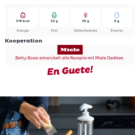
319 kcal
22 g
25 g
5 g
Energie
Fett
Kohlenhydrate
Eiweiss
Kooperation
Betty Bossi entwickelt alle Rezepte mit Miele Geräten.
En Guete!