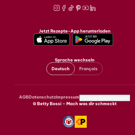
Instagram
Facebook
TikTok
Pinterest
Youtube
LinkedIn
Jetzt Rezepte-App herunterladen
Sprache wechseln
Deutsch
Français
AGB
Datenschutz
Impressum
Metanavigation
Cookie-Einstellungen
© Betty Bossi – Mach was dir schmeckt