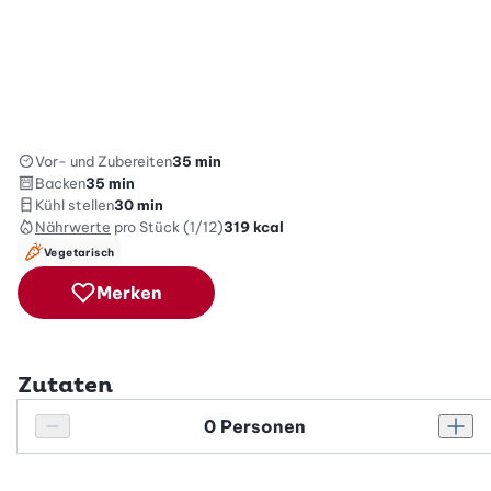
Vor- und Zubereiten
35 min
Backen
35 min
Kühl stellen
30 min
Nährwerte
pro Stück (1/12)
319
kcal
Vegetarisch
Merken
Zutaten
Personenanzahl
Personenanzahl verringern
Pers