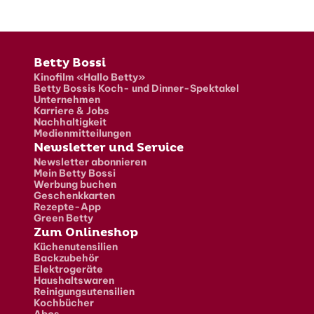
Fusszeile
Betty Bossi
Kinofilm «Hallo Betty»
Betty Bossis Koch- und Dinner-Spektakel
Unternehmen
Karriere & Jobs
Nachhaltigkeit
Medienmitteilungen
Newsletter und Service
Newsletter abonnieren
Mein Betty Bossi
Werbung buchen
Geschenkkarten
Rezepte-App
Green Betty
Zum Onlineshop
Küchenutensilien
Backzubehör
Elektrogeräte
Haushaltswaren
Reinigungsutensilien
Kochbücher