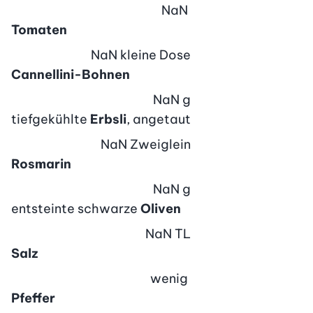
NaN
Tomaten
NaN
kleine Dose
Cannellini-Bohnen
NaN
g
tiefgekühlte
Erbsli
, angetaut
NaN
Zweiglein
Rosmarin
NaN
g
entsteinte schwarze
Oliven
NaN
TL
Salz
wenig
Pfeffer