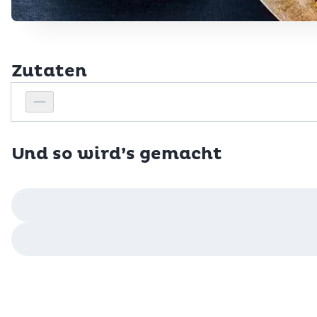
Zutaten
Personenanzahl
Personenanzahl verringern
Und so wird’s gemacht