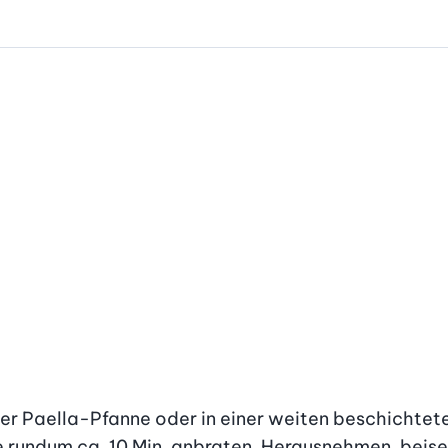
ner Paella-Pfanne oder in einer weiten beschichtet
ze rundum ca. 10 Min. anbraten. Herausnehmen, beiseit