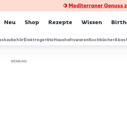
Mediterraner Genuss 
🍋
Hauptmenü
Neu
Shop
Rezepte
Wissen
Birt
ackzubehör
Elektrogeräte
Haushaltswaren
Kochbücher
Abos
ärmenü
WERBUNG