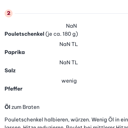
NaN
Pouletschenkel
(je ca. 180 g)
NaN
TL
Paprika
NaN
TL
Salz
wenig
Pfeffer
Öl
zum Braten
Pouletschenkel halbieren, würzen. Wenig Öl in ei
lassen. Hitze reduzieren, Poulet bei mittlerer Hit