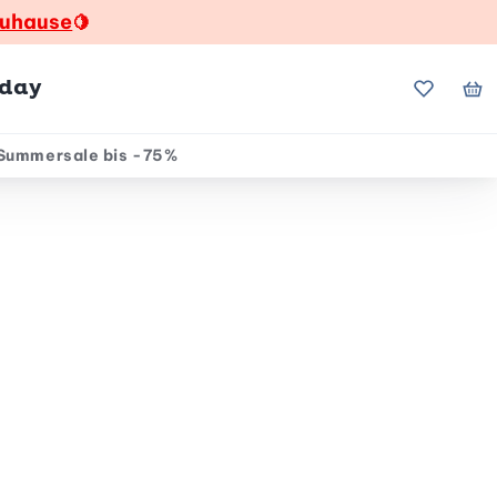
zuhause
🍋
hday
Meine Fa
Me
Summersale bis -75%