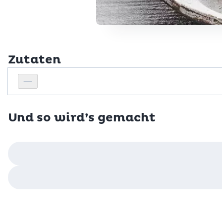
Zutaten
Personenanzahl
Personenanzahl verringern
Und so wird’s gemacht