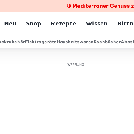
Mediterraner Genuss 
🍋
Hauptmenü
Neu
Shop
Rezepte
Wissen
Birt
ackzubehör
Elektrogeräte
Haushaltswaren
Kochbücher
Abos
ärmenü
WERBUNG