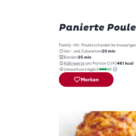
Panierte Poul
Family-Hit: Pouletschenkel im knusprige
Vor- und Zubereiten
20 min
Backen
35 min
Nährwerte
pro Portion (1/4)
461
kcal
Umweltverträglich
Green Be
Umweltverträglich
Merken