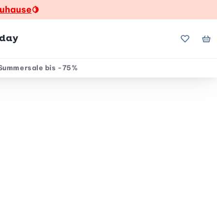
zuhause
🍋
hday
Meine Fa
Me
Summersale bis -75%