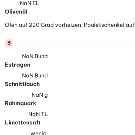
NaN
EL
Olivenöl
Ofen auf 220 Grad vorheizen. Pouletschenkel auf d
NaN
Bund
Estragon
NaN
Bund
Schnittlauch
NaN
g
Rahmquark
NaN
TL
Limettensaft
wenig