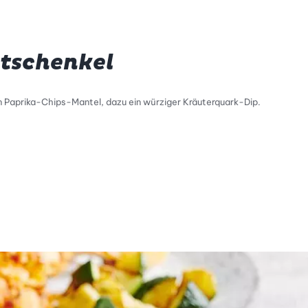
etschenkel
n Paprika-Chips-Mantel, dazu ein würziger Kräuterquark-Dip.
tty Skala Info
keitsskala: 3 von 5