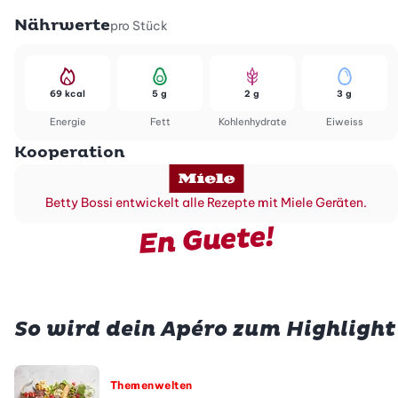
Nährwerte
pro Stück
69 kcal
5 g
2 g
3 g
Energie
Fett
Kohlenhydrate
Eiweiss
Kooperation
Betty Bossi entwickelt alle Rezepte mit Miele Geräten.
En Guete!
So wird dein Apéro zum Highlight
Themenwelten