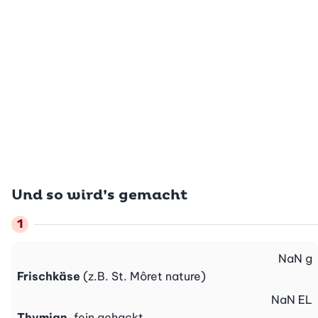
Und so wird’s gemacht
NaN
g
Frischkäse
(z.B. St. Môret nature)
NaN
EL
Thymian
, fein gehackt