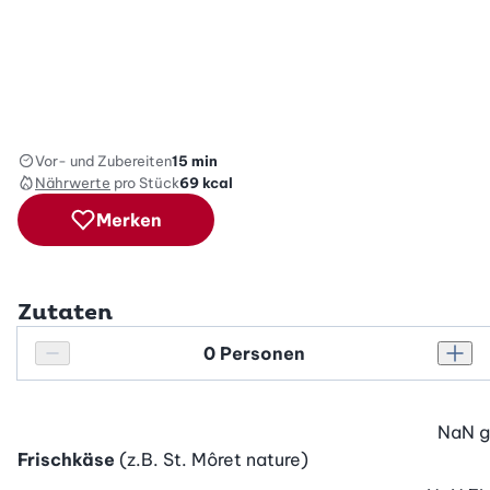
Vor- und Zubereiten
15 min
Nährwerte
pro Stück
69
kcal
Merken
Zutaten
Personenanzahl
Personenanzahl verringern
Pers
NaN
g
Frischkäse
(z.B. St. Môret nature)