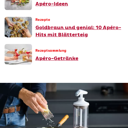
Apéro-Ideen
Rezepte
Goldbraun und genial: 10 Apéro-
Hits mit Blätterteig
Rezeptsammlung
Apéro-Getränke