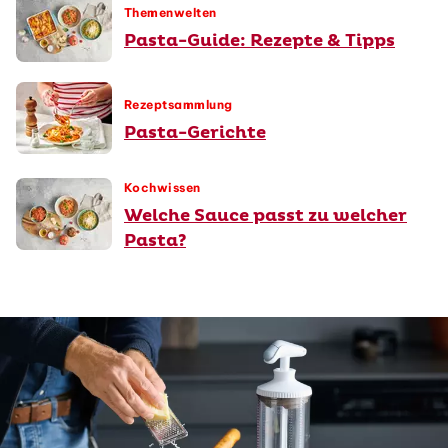
Themenwelten
Pasta-Guide: Rezepte & Tipps
Rezeptsammlung
Pasta-Gerichte
Kochwissen
Welche Sauce passt zu welcher
Pasta?