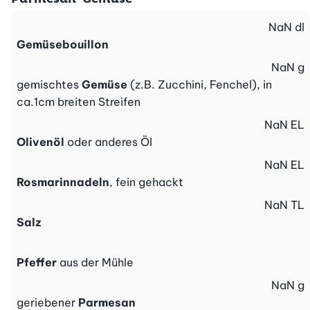
NaN
dl
Gemüsebouillon
NaN
g
gemischtes
Gemüse
(z.B. Zucchini, Fenchel), in
ca.1cm breiten Streifen
NaN
EL
Olivenöl
oder anderes Öl
NaN
EL
Rosmarinnadeln
, fein gehackt
NaN
TL
Salz
Pfeffer
aus der Mühle
NaN
g
geriebener
Parmesan