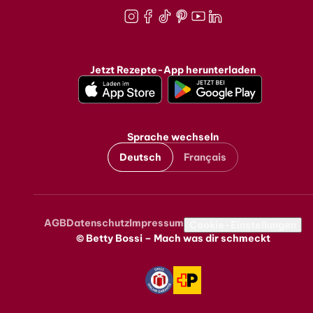
Instagram
Facebook
TikTok
Pinterest
Youtube
LinkedIn
Jetzt Rezepte-App herunterladen
Sprache wechseln
Deutsch
Français
AGB
Datenschutz
Impressum
Metanavigation
Cookie-Einstellungen
© Betty Bossi – Mach was dir schmeckt