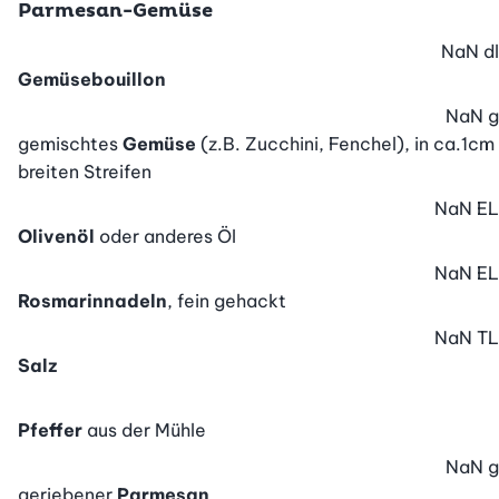
Parmesan-Gemüse
NaN
dl
Gemüsebouillon
NaN
g
gemischtes
Gemüse
(z.B. Zucchini, Fenchel), in ca.1cm
breiten Streifen
NaN
EL
Olivenöl
oder anderes Öl
NaN
EL
Rosmarinnadeln
, fein gehackt
NaN
TL
Salz
Pfeffer
aus der Mühle
NaN
g
geriebener
Parmesan