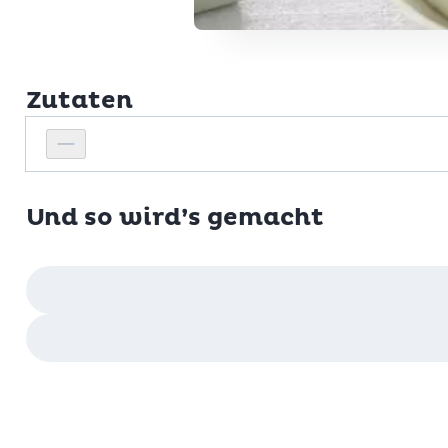
Zutaten
Personenanzahl
Personenanzahl verringern
Und so wird’s gemacht