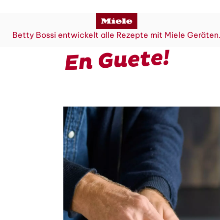
Betty Bossi entwickelt alle Rezepte mit Miele Geräten
En Guete!