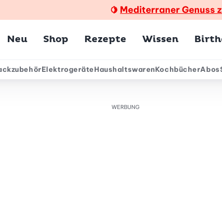
Mediterraner Genuss 
🍋
Hauptmenü
Neu
Shop
Rezepte
Wissen
Birt
ackzubehör
Elektrogeräte
Haushaltswaren
Kochbücher
Abos
ärmenü
WERBUNG