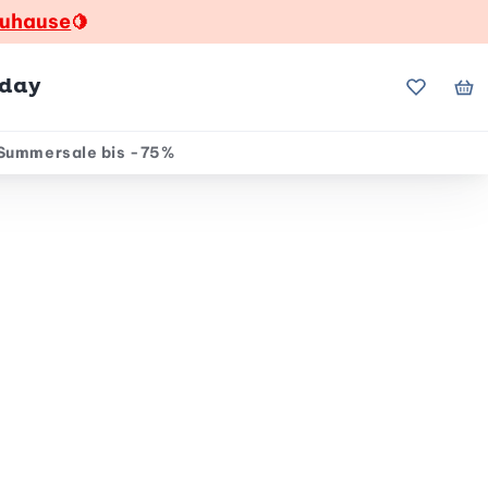
zuhause
🍋
hday
Meine Fa
Me
Summersale bis -75%