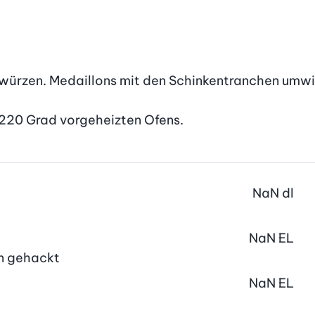
 würzen. Medaillons mit den Schinkentranchen umwick
f 220 Grad vorgeheizten Ofens.
NaN
dl
NaN
EL
in gehackt
NaN
EL