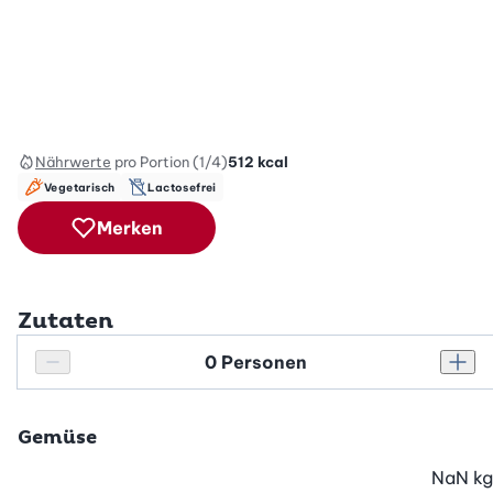
Nährwerte
pro Portion (1/4)
512
kcal
Vegetarisch
Lactosefrei
Merken
Zutaten
Personenanzahl
Personenanzahl verringern
Pers
Gemüse
NaN
kg