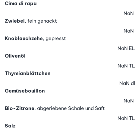
Cima di rapa
NaN
Zwiebel
, fein gehackt
NaN
Knoblauchzehe
, gepresst
NaN
EL
Olivenöl
NaN
TL
Thymianblättchen
NaN
dl
Gemüsebouillon
NaN
Bio-Zitrone
, abgeriebene Schale und Saft
NaN
TL
Salz