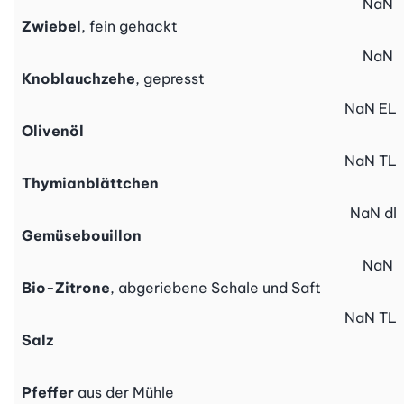
NaN
Zwiebel
, fein gehackt
NaN
Knoblauchzehe
, gepresst
NaN
EL
Olivenöl
NaN
TL
Thymianblättchen
NaN
dl
Gemüsebouillon
NaN
Bio-Zitrone
, abgeriebene Schale und Saft
NaN
TL
Salz
Pfeffer
aus der Mühle