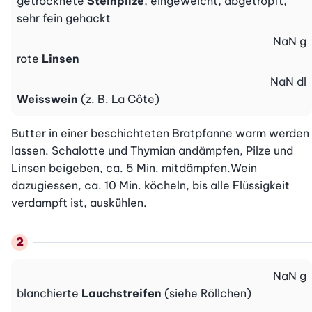
getrocknete
Steinpilze
, eingeweicht, abgetropft,
sehr fein gehackt
NaN
g
rote
Linsen
NaN
dl
Weisswein
(z. B. La Côte)
Butter in einer beschichteten Bratpfanne warm werden 
lassen. Schalotte und Thymian andämpfen, Pilze und 
Linsen beigeben, ca. 5 Min. mitdämpfen.Wein 
dazugiessen, ca. 10 Min. köcheln, bis alle Flüssigkeit 
verdampft ist, auskühlen.
NaN
g
blanchierte
Lauchstreifen
(siehe Röllchen)