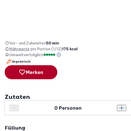
Vor- und Zubereiten
50 min
Nährwerte
pro Portion (1/12)
175
kcal
Umweltverträglich
Green Betty Skala Info
Umweltverträglichkeitsskala: 5 von 5
Vegetarisch
Merken
Zutaten
Personenanzahl
Personenanzahl verringern
Pers
Füllung