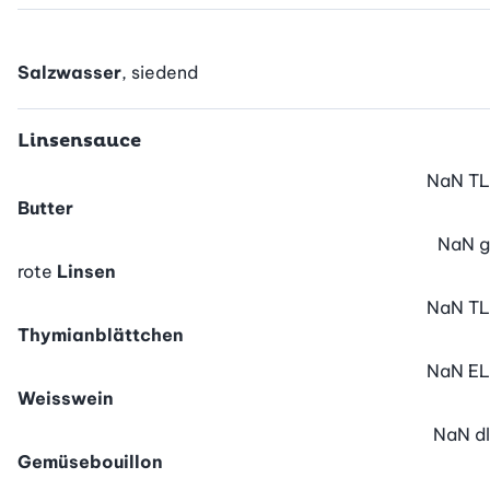
Salzwasser
, siedend
Linsensauce
NaN
TL
Butter
NaN
g
rote
Linsen
NaN
TL
Thymianblättchen
NaN
EL
Weisswein
NaN
dl
Gemüsebouillon