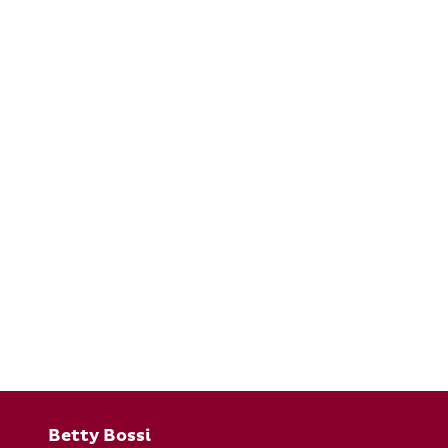
Fusszeile
Betty Bossi