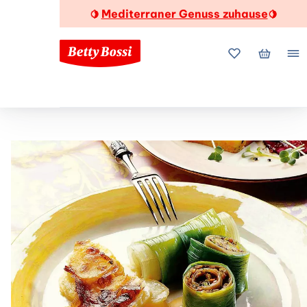
Mediterraner Genuss zuhause
🍋
🍋
Meine Favorite
Mein Wa
Me