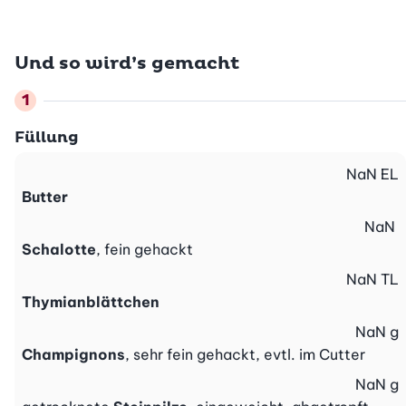
Und so wird’s gemacht
Füllung
NaN
EL
Butter
NaN
Schalotte
, fein gehackt
NaN
TL
Thymianblättchen
NaN
g
Champignons
, sehr fein gehackt, evtl. im Cutter
NaN
g