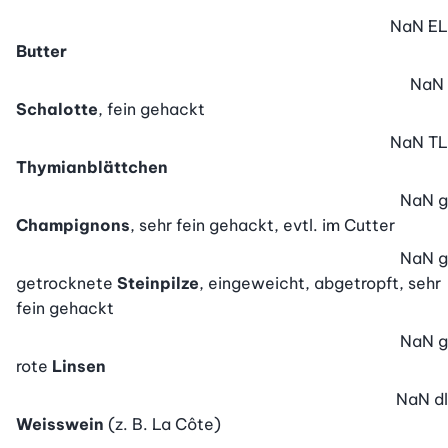
NaN
EL
Butter
NaN
Schalotte
, fein gehackt
NaN
TL
Thymianblättchen
NaN
g
Champignons
, sehr fein gehackt, evtl. im Cutter
NaN
g
getrocknete
Steinpilze
, eingeweicht, abgetropft, sehr
fein gehackt
NaN
g
rote
Linsen
NaN
dl
Weisswein
(z. B. La Côte)