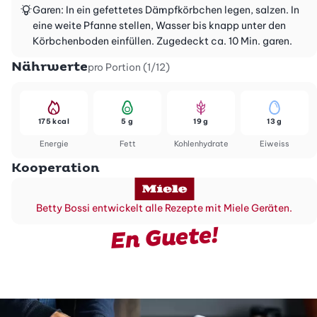
Garen: In ein gefettetes Dämpfkörbchen legen, salzen. In
eine weite Pfanne stellen, Wasser bis knapp unter den
Körbchenboden einfüllen. Zugedeckt ca. 10 Min. garen.
Nährwerte
pro Portion (1/12)
175 kcal
5 g
19 g
13 g
Energie
Fett
Kohlenhydrate
Eiweiss
Kooperation
Betty Bossi entwickelt alle Rezepte mit Miele Geräten.
En Guete!