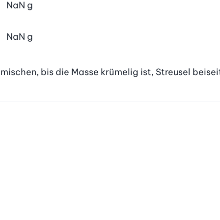
NaN
g
NaN
g
ischen, bis die Masse krümelig ist, Streusel beiseit