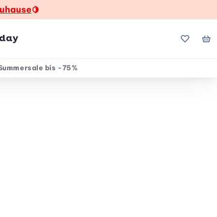
zuhause
🍋
hday
Meine Fa
Me
Summersale bis -75%