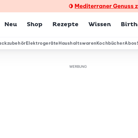
Mediterraner Genuss 
🍋
Hauptmenü
Neu
Shop
Rezepte
Wissen
Birt
ackzubehör
Elektrogeräte
Haushaltswaren
Kochbücher
Abos
ärmenü
WERBUNG