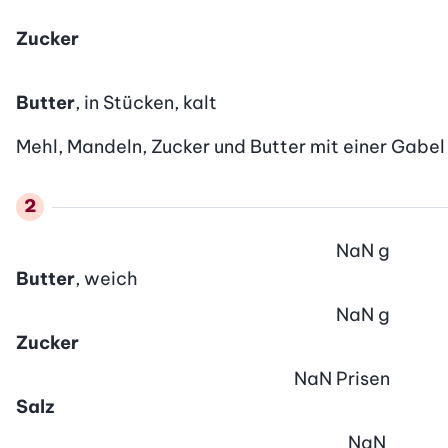
Zucker
Butter
, in Stücken, kalt
Mehl, Mandeln, Zucker und Butter mit einer Gabel m
NaN
g
Butter
, weich
NaN
g
Zucker
NaN
Prisen
Salz
NaN