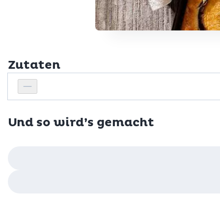
Zutaten
Personenanzahl
Personenanzahl verringern
Und so wird’s gemacht