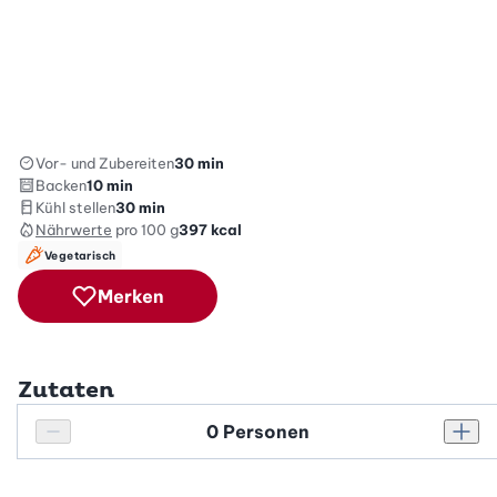
Vor- und Zubereiten
30 min
Backen
10 min
Kühl stellen
30 min
Nährwerte
pro 100 g
397
kcal
Vegetarisch
Merken
Zutaten
Personenanzahl
Personenanzahl verringern
Pers