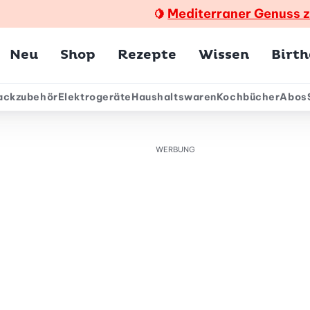
Mediterraner Genuss 
🍋
Hauptmenü
Neu
Shop
Rezepte
Wissen
Birt
ackzubehör
Elektrogeräte
Haushaltswaren
Kochbücher
Abos
ärmenü
WERBUNG