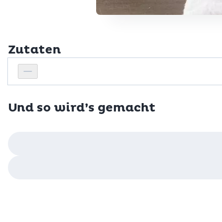
Zutaten
Personenanzahl
Personenanzahl verringern
Und so wird’s gemacht