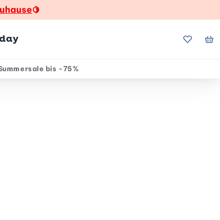
zuhause
🍋
hday
Meine Fa
Me
Summersale bis -75%