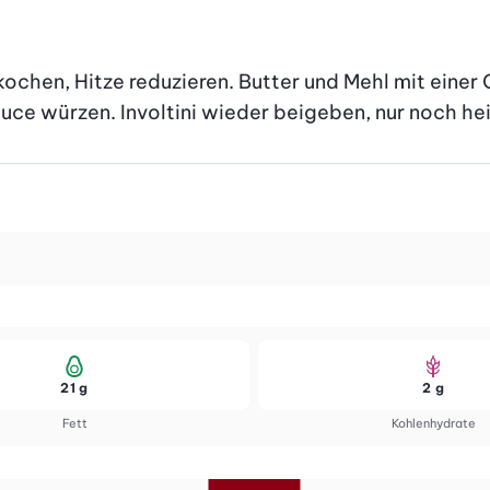
kochen, Hitze reduzieren. Butter und Mehl mit einer 
auce würzen. Involtini wieder beigeben, nur noch he
21 g
2 g
Fett
Kohlenhydrate