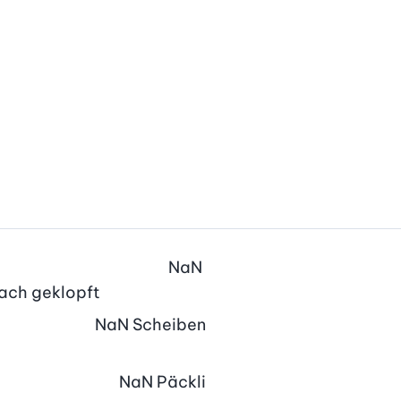
NaN
flach geklopft
NaN
Scheiben
NaN
Päckli