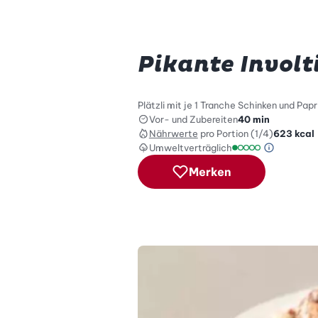
Pikante Involt
Plätzli mit je 1 Tranche Schinken und Pa
Vor- und Zubereiten
40 min
Nährwerte
pro Portion (1/4)
623
kcal
Umweltverträglich
Green Be
Umweltverträglich
Merken