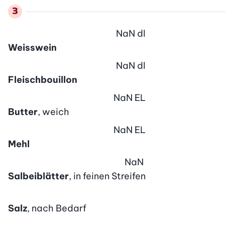
NaN
dl
Weisswein
NaN
dl
Fleischbouillon
NaN
EL
Butter
, weich
NaN
EL
Mehl
NaN
Salbeiblätter
, in feinen Streifen
Salz
, nach Bedarf