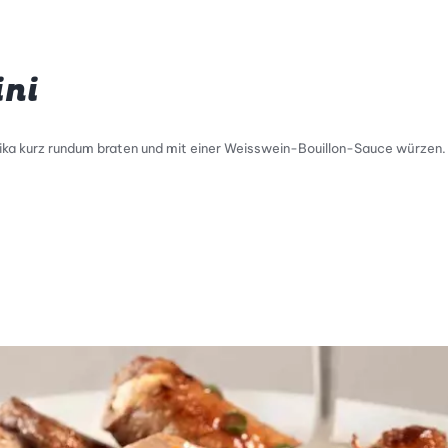
ini
prika kurz rundum braten und mit einer Weisswein-Bouillon-Sauce würzen
tty Skala Info
keitsskala: 1 von 5