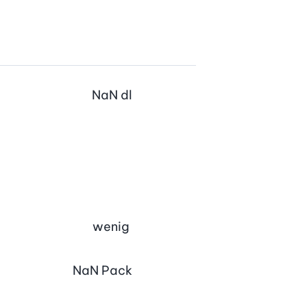
NaN
dl
wenig
NaN
Pack