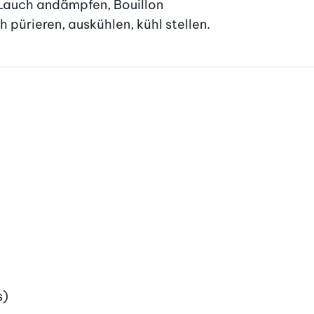
Lauch andämpfen, Bouillon

 pürieren, auskühlen, kühl stellen.
s)