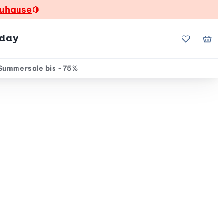
zuhause
🍋
hday
Meine Fa
Me
Summersale bis -75%