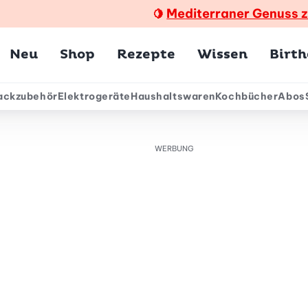
Mediterraner Genuss 
🍋
Hauptmenü
Neu
Shop
Rezepte
Wissen
Birt
ackzubehör
Elektrogeräte
Haushaltswaren
Kochbücher
Abos
ärmenü
WERBUNG