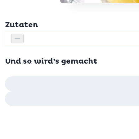
Zutaten
Personenanzahl
Personenanzahl verringern
Und so wird’s gemacht