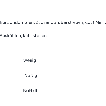
kurz andämpfen, Zucker darüberstreuen, ca. 1 Min. c
 Auskühlen, kühl stellen.
wenig
NaN
g
NaN
dl