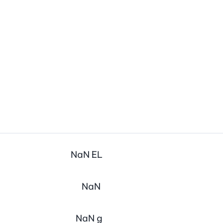
NaN
EL
NaN
NaN
g