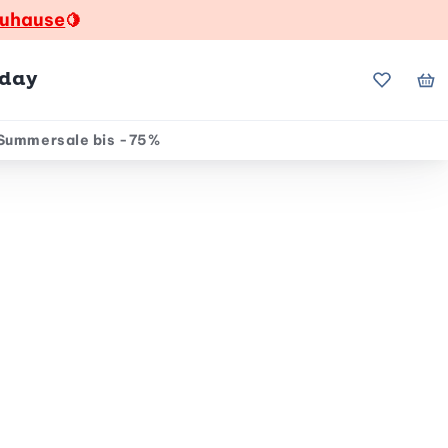
zuhause
🍋
hday
Meine Fa
Me
Summersale bis -75%