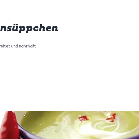
ensüppchen
eitet und nahrhaft