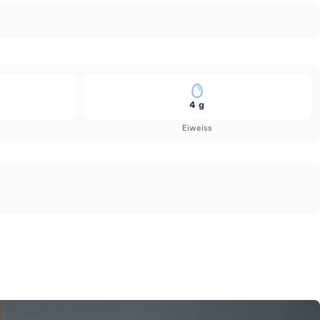
4 g
Eiweiss