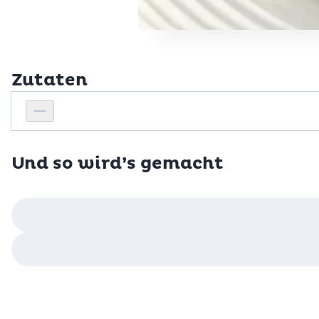
Zutaten
Personenanzahl
Personenanzahl verringern
Und so wird’s gemacht