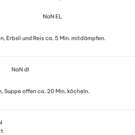
NaN
EL
 Erbsli und Reis ca. 5 Min. mitdämpfen.
NaN
dl
, Suppe offen ca. 20 Min. köcheln.
N
kt