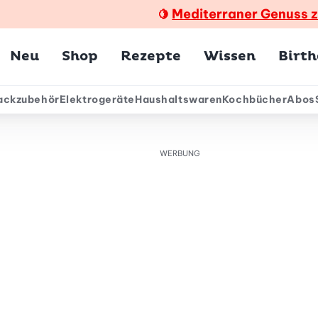
Mediterraner Genuss 
🍋
Hauptmenü
Neu
Shop
Rezepte
Wissen
Birt
ackzubehör
Elektrogeräte
Haushaltswaren
Kochbücher
Abos
ärmenü
WERBUNG