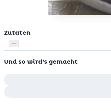
Zutaten
Personenanzahl
Personenanzahl verringern
Und so wird’s gemacht