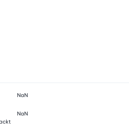
NaN
NaN
hackt