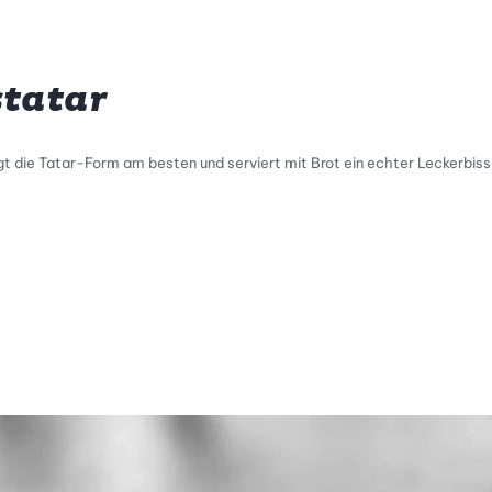
statar
t die Tatar-Form am besten und serviert mit Brot ein echter Leckerbiss
tty Skala Info
keitsskala: 2 von 5