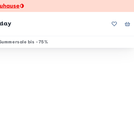
zuhause
🍋
hday
Meine Fa
Me
Summersale bis -75%