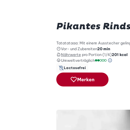
Pikantes Rind
Tatatataaa: Mit einem Ausstecher geling
Vor- und Zubereiten
20 min
Nährwerte
pro Portion (1/4)
201
kcal
Umweltverträglich
Green Be
Umweltverträglich
Lactosefrei
Merken