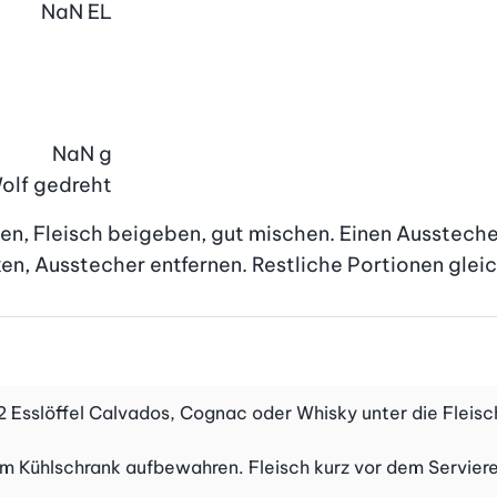
NaN
EL
NaN
g
Wolf gedreht
en, Fleisch beigeben, gut mischen. Einen Ausstecher 
n, Ausstecher entfernen. Restliche Portionen gleic
1–2 Esslöffel Calvados, Cognac oder Whisky unter die Flei
im Kühlschrank aufbewahren. Fleisch kurz vor dem Servier