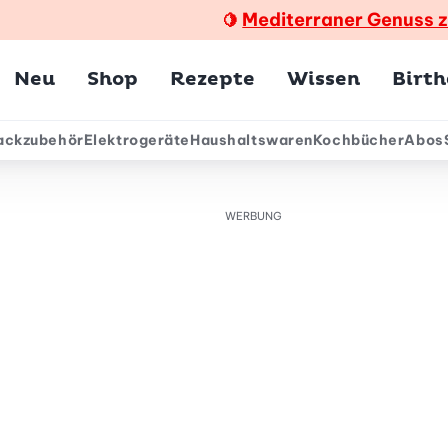
Mediterraner Genuss 
🍋
Hauptmenü
Neu
Shop
Rezepte
Wissen
Birt
ackzubehör
Elektrogeräte
Haushaltswaren
Kochbücher
Abos
ärmenü
WERBUNG