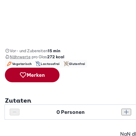
Vor- und Zubereiten
15 min
Nährwerte
pro Glas
272
kcal
Vegetarisch
Lactosefrei
Glutenfrei
Merken
Zutaten
Personenanzahl
Personenanzahl verringern
Pers
NaN
dl