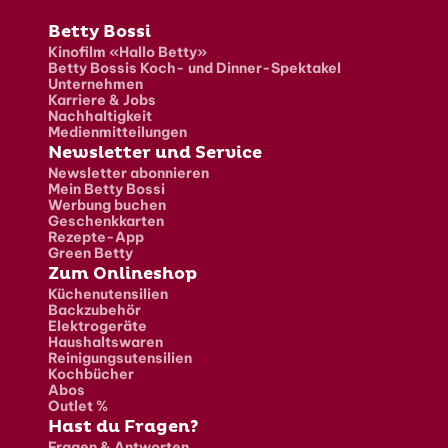
Fusszeile
Betty Bossi
Kinofilm «Hallo Betty»
Betty Bossis Koch- und Dinner-Spektakel
Unternehmen
Karriere & Jobs
Nachhaltigkeit
Medienmitteilungen
Newsletter und Service
Newsletter abonnieren
Mein Betty Bossi
Werbung buchen
Geschenkkarten
Rezepte-App
Green Betty
Zum Onlineshop
Küchenutensilien
Backzubehör
Elektrogeräte
Haushaltswaren
Reinigungsutensilien
Kochbücher
Abos
Outlet %
Hast du Fragen?
Fragen & Antworten