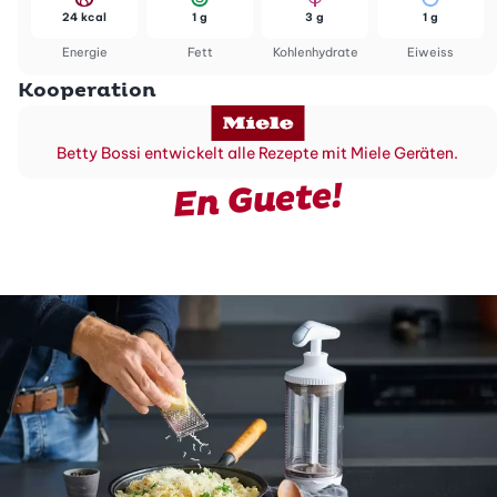
24 kcal
1 g
3 g
1 g
Energie
Fett
Kohlenhydrate
Eiweiss
Kooperation
Betty Bossi entwickelt alle Rezepte mit Miele Geräten.
En Guete!