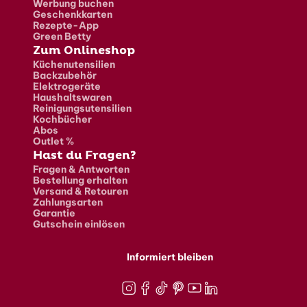
Werbung buchen
Geschenkkarten
Rezepte-App
Green Betty
Zum Onlineshop
Küchenutensilien
Backzubehör
Elektrogeräte
Haushaltswaren
Reinigungsutensilien
Kochbücher
Abos
Outlet %
Hast du Fragen?
Fragen & Antworten
Bestellung erhalten
Versand & Retouren
Zahlungsarten
Garantie
Gutschein einlösen
Informiert bleiben
Instagram
Facebook
TikTok
Pinterest
Youtube
LinkedIn