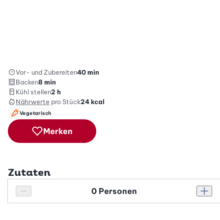
Vor- und Zubereiten
40 min
Backen
8 min
Kühl stellen
2 h
Nährwerte
pro Stück
24
kcal
Vegetarisch
Merken
Zutaten
Personenanzahl
Personenanzahl verringern
Pers