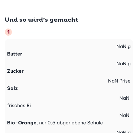
Und so wird’s gemacht
NaN
g
Butter
NaN
g
Zucker
NaN
Prise
Salz
NaN
frisches
Ei
NaN
Bio-Orange
, nur 0.5 abgeriebene Schale
NaN
g