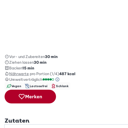
Vor- und Zubereiten
30 min
Ziehen lassen
30 min
Backen
15 min
Nährwerte
pro Portion (1/4)
487
kcal
Umweltverträglich
Green Betty Skala Info
Umweltverträglichkeitsskala: 4 von 5
Vegan
Lactosefrei
Schlank
Merken
Zutaten