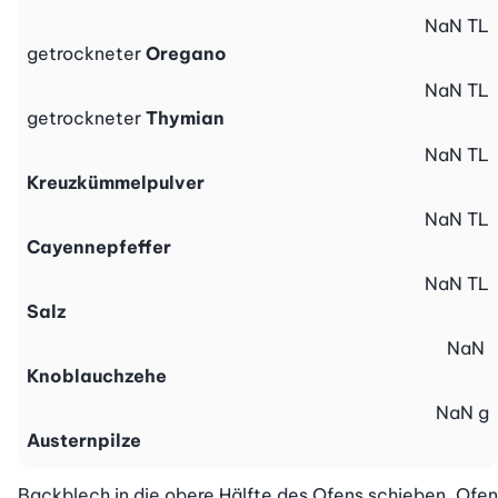
NaN
TL
getrockneter
Oregano
NaN
TL
getrockneter
Thymian
NaN
TL
Kreuzkümmelpulver
NaN
TL
Cayennepfeffer
NaN
TL
Salz
NaN
Knoblauchzehe
NaN
g
Austernpilze
Backblech in die obere Hälfte des Ofens schieben. Ofen 