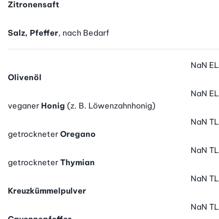
Zitronensaft
Salz, Pfeffer
, nach Bedarf
NaN
EL
Olivenöl
NaN
EL
veganer
Honig
(z. B. Löwenzahnhonig)
NaN
TL
getrockneter
Oregano
NaN
TL
getrockneter
Thymian
NaN
TL
Kreuzkümmelpulver
NaN
TL