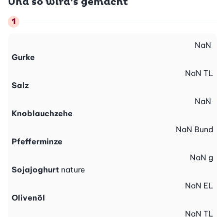
Und so wird’s gemacht
NaN
Gurke
NaN
TL
Salz
NaN
Knoblauchzehe
NaN
Bund
Pfefferminze
NaN
g
Sojajoghurt
nature
NaN
EL
Olivenöl
NaN
TL