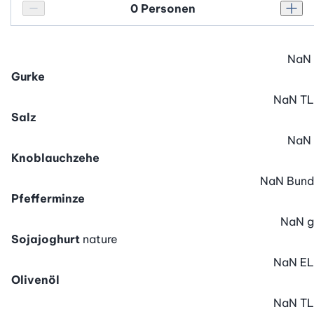
Personenanzahl
Personenanzahl verringern
Pers
NaN
Gurke
NaN
TL
Salz
NaN
Knoblauchzehe
NaN
Bund
Pfefferminze
NaN
g
Sojajoghurt
nature
NaN
EL
Olivenöl
NaN
TL