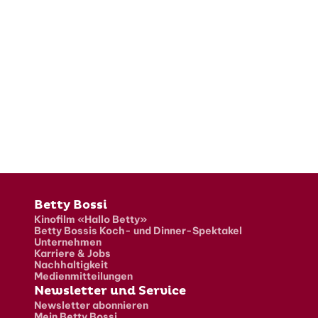
Fusszeile
Betty Bossi
Kinofilm «Hallo Betty»
Betty Bossis Koch- und Dinner-Spektakel
Unternehmen
Karriere & Jobs
Nachhaltigkeit
Medienmitteilungen
Newsletter und Service
Newsletter abonnieren
Mein Betty Bossi