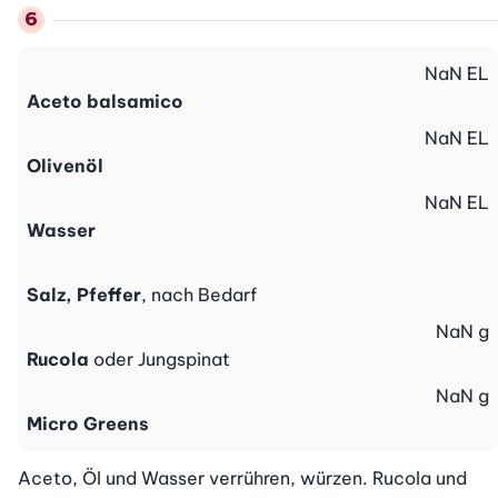
NaN
EL
Aceto balsamico
NaN
EL
Olivenöl
NaN
EL
Wasser
Salz, Pfeffer
, nach Bedarf
NaN
g
Rucola
oder Jungspinat
NaN
g
Micro Greens
Aceto, Öl und Wasser verrühren, würzen. Rucola und 