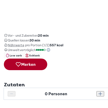
Vor- und Zubereiten
20 min
Quellen lassen
30 min
Nährwerte
pro Portion (1/2)
557
kcal
Umweltverträglich
Green Betty Skala Info
Umweltverträglichkeitsskala: 4 von 5
Low carb
Schlank
Merken
Zutaten
Personenanzahl
Personenanzahl verringern
Pers