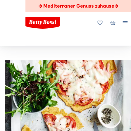
Mediterraner Genuss zuhause
🍋
🍋
Meine Favorite
Mein Wa
Me