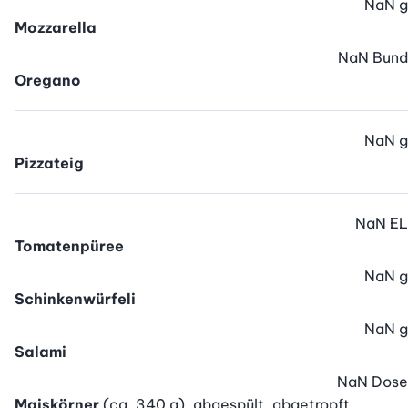
NaN
g
Mozzarella
NaN
Bund
Oregano
NaN
g
Pizzateig
NaN
EL
Tomatenpüree
NaN
g
Schinkenwürfeli
NaN
g
Salami
NaN
Dose
Maiskörner
(ca. 340 g), abgespült, abgetropft