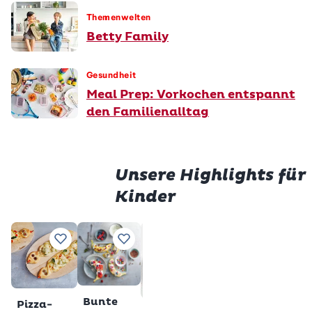
Themenwelten
Betty Family
Gesundheit
Meal Prep: Vorkochen entspannt
den Familienalltag
Unsere Highlights für
Kinder
Prem
Würstli
Gluten
Zu Lieblingsrezepten hinzufügen
Zu Lieblingsrezepten hinzufügen
Zu Lieblingsrezepten h
Zu Lieblings
im Teig
Milchs
Total
28
Total
2 h
min
veget
gl
Premium
Bunte
Pizza-