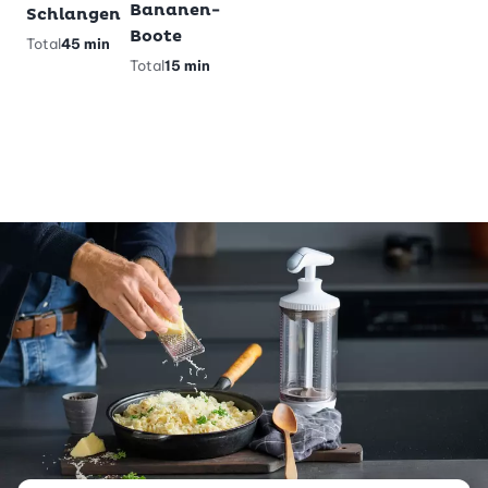
Glutenfreie
Bananen-
Schlangen
Pandabärli-
Boote
Total
45 min
Muffins
Total
15 min
Total
40 min
vegetarisch
glutenfrei