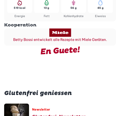
519 kcal
10 g
56 g
45 g
Energie
Fett
Kohlenhydrate
Eiweiss
Kooperation
Betty Bossi entwickelt alle Rezepte mit Miele Geräten.
En Guete!
Glutenfrei geniessen
Newsletter