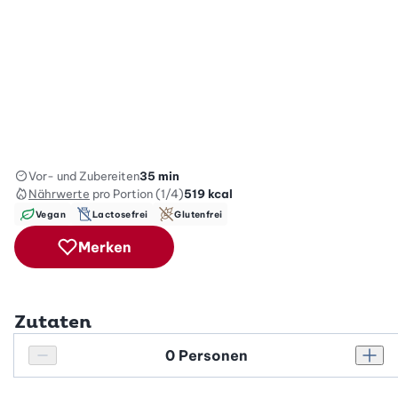
Vor- und Zubereiten
35 min
Nährwerte
pro Portion (1/4)
519
kcal
Vegan
Lactosefrei
Glutenfrei
Merken
Zutaten
Personenanzahl
Personenanzahl verringern
Pers