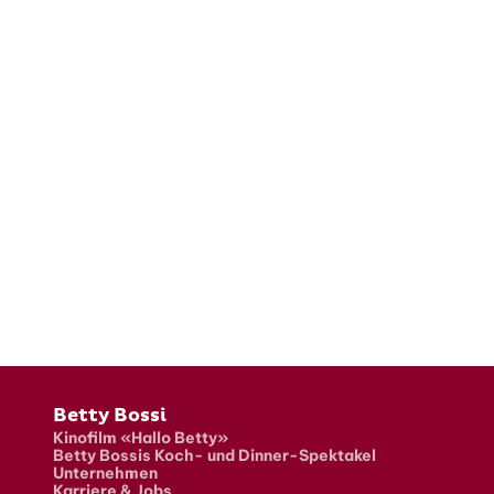
Fusszeile
Betty Bossi
Kinofilm «Hallo Betty»
Betty Bossis Koch- und Dinner-Spektakel
Unternehmen
Karriere & Jobs