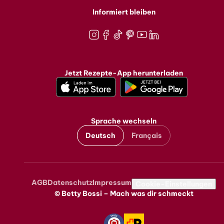
Informiert bleiben
Instagram
Facebook
TikTok
Pinterest
Youtube
LinkedIn
Jetzt Rezepte-App herunterladen
Sprache wechseln
Deutsch
Français
AGB
Datenschutz
Impressum
Metanavigation
Cookie-Einstellungen
© Betty Bossi – Mach was dir schmeckt