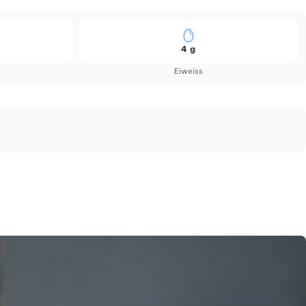
4 g
Eiweiss