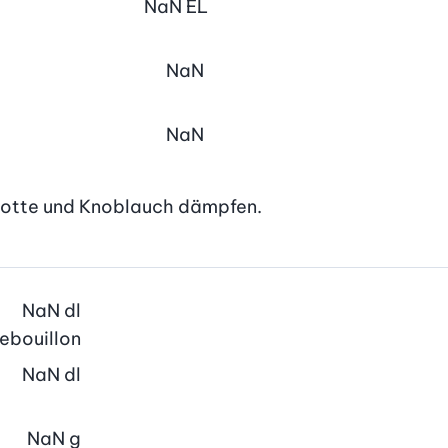
NaN
EL
NaN
NaN
alotte und Knoblauch dämpfen.
NaN
dl
sebouillon
NaN
dl
NaN
g