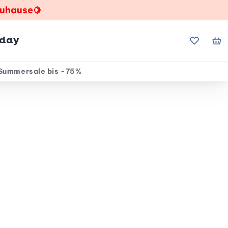
zuhause
🍋
hday
Meine Fa
Me
Summersale bis -75%