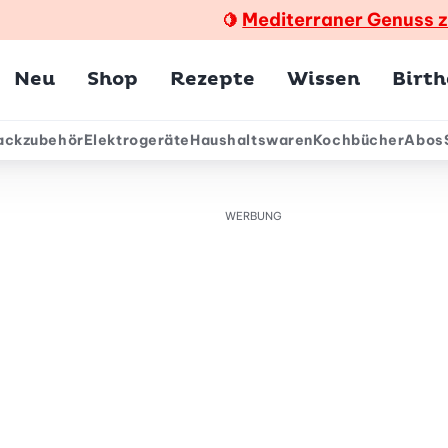
Mediterraner Genuss 
🍋
Hauptmenü
Neu
Shop
Rezepte
Wissen
Birt
ackzubehör
Elektrogeräte
Haushaltswaren
Kochbücher
Abos
ärmenü
WERBUNG