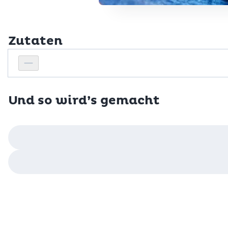
Zutaten
Personenanzahl
Personenanzahl verringern
Und so wird’s gemacht