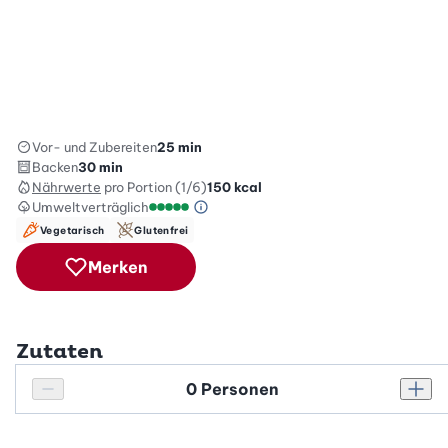
Vor- und Zubereiten
25 min
Backen
30 min
Nährwerte
pro Portion (1/6)
150
kcal
Umweltverträglich
Green Betty Skala Info
Umweltverträglichkeitsskala: 5 von 5
Vegetarisch
Glutenfrei
Merken
Zutaten
Personenanzahl
Personenanzahl verringern
Pers