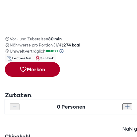
Vor- und Zubereiten
30 min
Nährwerte
pro Portion (1/4)
274
kcal
Umweltverträglich
Green Betty Skala Info
Umweltverträglichkeitsskala: 3 von 5
Lactosefrei
Schlank
Merken
Zutaten
Personenanzahl
Personenanzahl verringern
Pers
NaN
g
Chinakohl