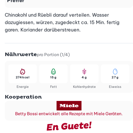
Pfeffer
Chinakohl und Rüebli darauf verteilen. Wasser 
dazugiessen, würzen, zugedeckt ca. 15 Min. fertig 
garen. Koriander darüberstreuen.
Nährwerte
pro Portion (1/4)
274 kcal
15 g
4 g
27 g
Energie
Fett
Kohlenhydrate
Eiweiss
Kooperation
Betty Bossi entwickelt alle Rezepte mit Miele Geräten.
En Guete!