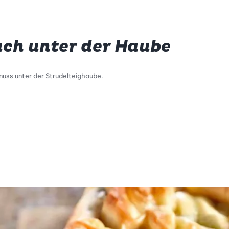
uch unter der Haube
uss unter der Strudelteighaube.
tty Skala Info
keitsskala: 1 von 5