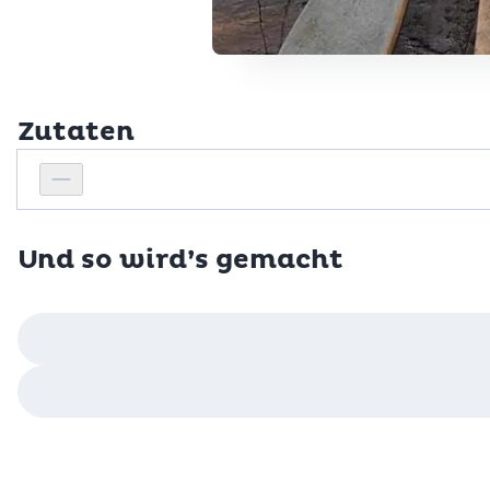
Zutaten
Personenanzahl
Personenanzahl verringern
Und so wird’s gemacht