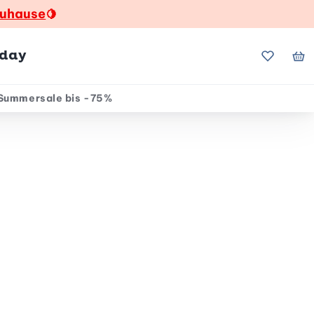
zuhause
🍋
hday
Meine Fa
Me
Summersale bis -75%