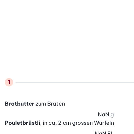
Bratbutter
zum Braten
NaN
g
Pouletbrüstli
, in ca. 2 cm grossen Würfeln
NaN
EL