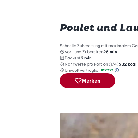
Poulet und La
Schnelle Zubereitung mit maximalem Gen
Vor- und Zubereiten
25 min
Backen
12 min
Nährwerte
pro Portion (1/4)
532
kcal
Umweltverträglich
Green Be
Umweltverträglich
Merken