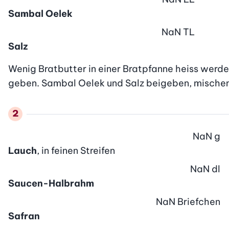
Sambal Oelek
NaN
TL
Salz
Wenig Bratbutter in einer Bratpfanne heiss werden
geben. Sambal Oelek und Salz beigeben, mischen. 
NaN
g
Lauch
, in feinen Streifen
NaN
dl
Saucen-Halbrahm
NaN
Briefchen
Safran