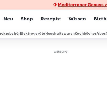
Mediterraner Genuss 
🍋
Hauptmenü
Neu
Shop
Rezepte
Wissen
Birt
ackzubehör
Elektrogeräte
Haushaltswaren
Kochbücher
Abos
ärmenü
WERBUNG