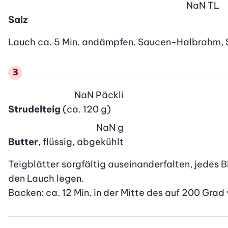
NaN
TL
Salz
Lauch ca. 5 Min. andämpfen. Saucen-Halbrahm, Sa
NaN
Päckli
Strudelteig
(ca. 120 g)
NaN
g
Butter
, flüssig, abgekühlt
Teigblätter sorgfältig auseinanderfalten, jedes B
den Lauch legen.

Backen: ca. 12 Min. in der Mitte des auf 200 Grad