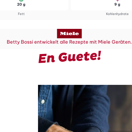
20 g
9 g
Fett
Kohlenhydrate
Betty Bossi entwickelt alle Rezepte mit Miele Geräten
En Guete!