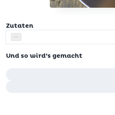
Zutaten
Personenanzahl
Personenanzahl verringern
Und so wird’s gemacht