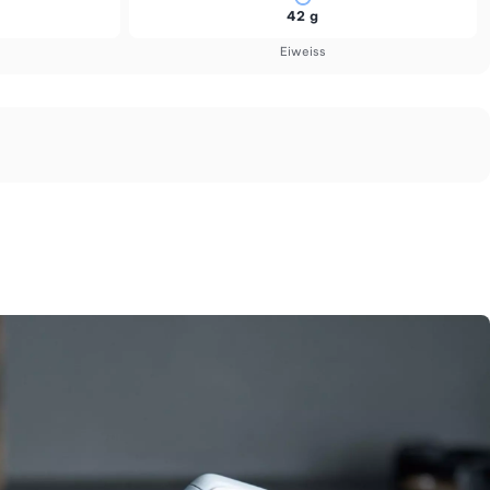
42 g
Eiweiss
.