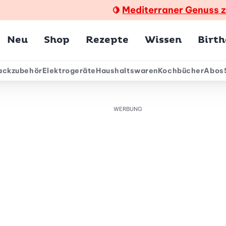
Mediterraner Genuss 
🍋
Hauptmenü
Neu
Shop
Rezepte
Wissen
Birt
ackzubehör
Elektrogeräte
Haushaltswaren
Kochbücher
Abos
ärmenü
WERBUNG