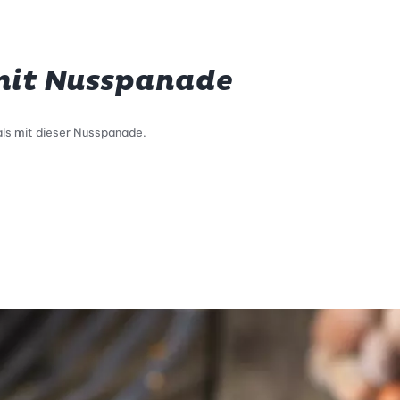
 mit Nusspanade
als mit dieser Nusspanade.
tty Skala Info
keitsskala: 1 von 5