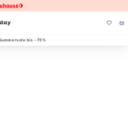
zuhause
🍋
hday
Meine Fa
Me
Summersale bis -75%