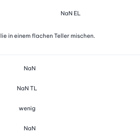
NaN
EL
ie in einem flachen Teller mischen.
NaN
NaN
TL
wenig
NaN