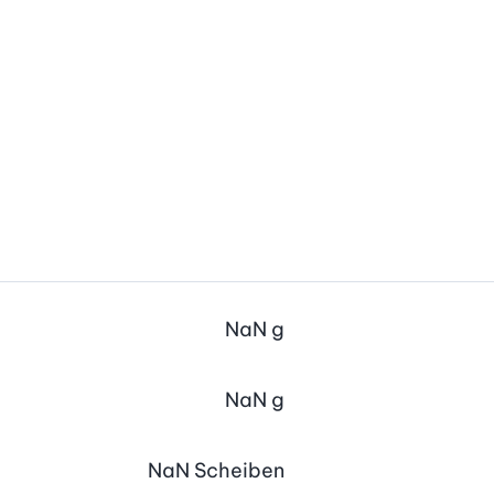
NaN
g
NaN
g
NaN
Scheiben