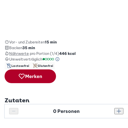
Vor- und Zubereiten
15 min
Backen
35 min
Nährwerte
pro Portion (1/4)
446
kcal
Umweltverträglich
Green Betty Skala Info
Umweltverträglichkeitsskala: 1 von 5
Lactosefrei
Glutenfrei
Merken
Zutaten
Personenanzahl
Personenanzahl verringern
Pers