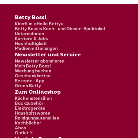
Fusszeile
Betty Bossi
Kinofilm «Hallo Betty»
Betty Bossis Koch- und Dinner-Spektakel
Unternehmen
Karriere & Jobs
Nachhaltigkeit
Medienmitteilungen
Newsletter und Service
Newsletter abonnieren
Mein Betty Bossi
Werbung buchen
Geschenkkarten
Rezepte-App
Green Betty
Zum Onlineshop
Küchenutensilien
Backzubehör
Elektrogeräte
Haushaltswaren
Reinigungsutensilien
Kochbücher
Abos
Outlet %