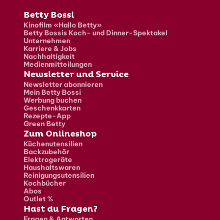
Fusszeile
Betty Bossi
Kinofilm «Hallo Betty»
Betty Bossis Koch- und Dinner-Spektakel
Unternehmen
Karriere & Jobs
Nachhaltigkeit
Medienmitteilungen
Newsletter und Service
Newsletter abonnieren
Mein Betty Bossi
Werbung buchen
Geschenkkarten
Rezepte-App
Green Betty
Zum Onlineshop
Küchenutensilien
Backzubehör
Elektrogeräte
Haushaltswaren
Reinigungsutensilien
Kochbücher
Abos
Outlet %
Hast du Fragen?
Fragen & Antworten