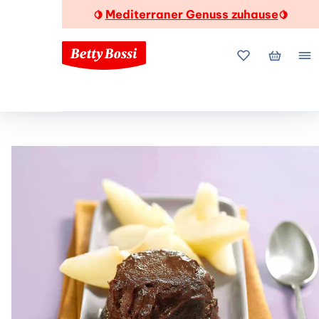
Mediterraner Genuss zuhause
🍋
🍋
Meine Favorite
Mein Wa
Me