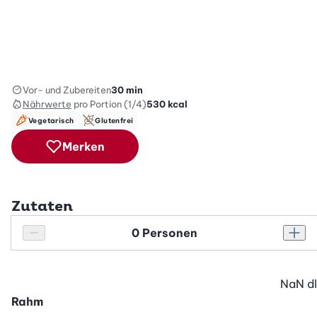
Vor- und Zubereiten
30 min
Nährwerte
pro Portion (1/4)
530
kcal
Vegetarisch
Glutenfrei
Merken
Zutaten
Personenanzahl
Personenanzahl verringern
Pers
NaN
dl
Rahm