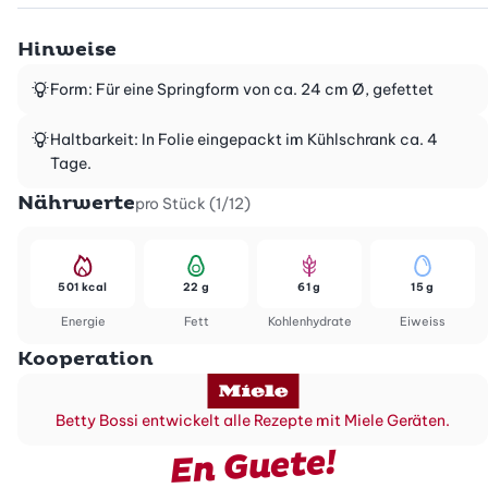
Hinweise
Form: Für eine Springform von ca. 24 cm Ø, gefettet
Haltbarkeit: In Folie eingepackt im Kühlschrank ca. 4
Tage.
Nährwerte
pro Stück (1/12)
501 kcal
22 g
61 g
15 g
Energie
Fett
Kohlenhydrate
Eiweiss
Kooperation
Betty Bossi entwickelt alle Rezepte mit Miele Geräten.
En Guete!