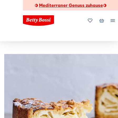
Mediterraner Genuss zuhause
🍋
🍋
Meine Favorite
Mein Wa
Me