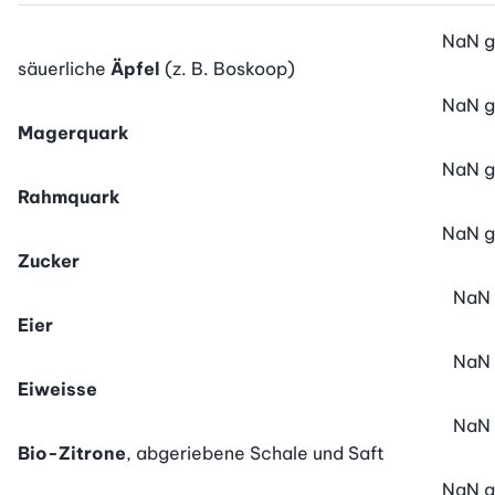
NaN
g
säuerliche
Äpfel
(z. B. Boskoop)
NaN
g
Magerquark
NaN
g
Rahmquark
NaN
g
Zucker
NaN
Eier
NaN
Eiweisse
NaN
Bio-Zitrone
, abgeriebene Schale und Saft
NaN
g