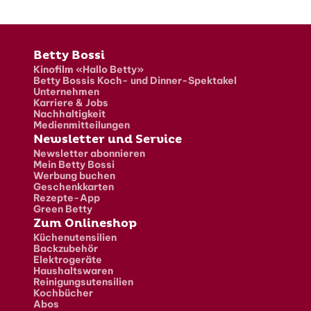
Fusszeile
Betty Bossi
Kinofilm «Hallo Betty»
Betty Bossis Koch- und Dinner-Spektakel
Unternehmen
Karriere & Jobs
Nachhaltigkeit
Medienmitteilungen
Newsletter und Service
Newsletter abonnieren
Mein Betty Bossi
Werbung buchen
Geschenkkarten
Rezepte-App
Green Betty
Zum Onlineshop
Küchenutensilien
Backzubehör
Elektrogeräte
Haushaltswaren
Reinigungsutensilien
Kochbücher
Abos