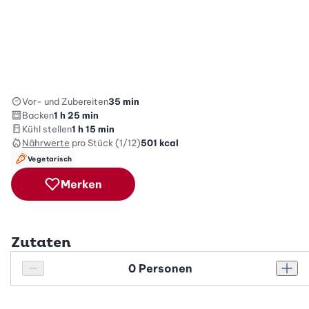
Vor- und Zubereiten
35 min
Backen
1 h 25 min
Kühl stellen
1 h 15 min
Nährwerte
pro Stück (1/12)
501
kcal
Vegetarisch
Merken
Zutaten
Personenanzahl
Personenanzahl verringern
Pers