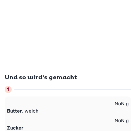
Und so wird’s gemacht
NaN
g
Butter
, weich
NaN
g
Zucker