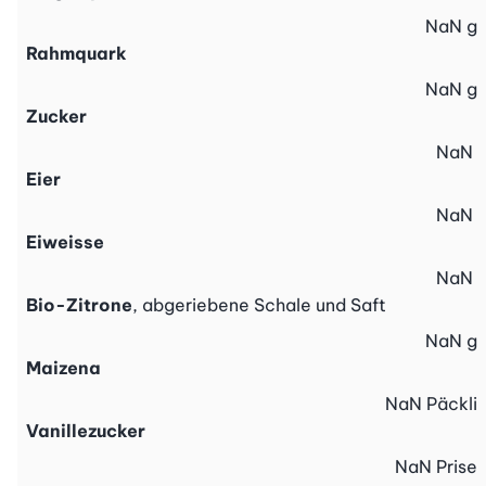
NaN
g
Rahmquark
NaN
g
Zucker
NaN
Eier
NaN
Eiweisse
NaN
Bio-Zitrone
, abgeriebene Schale und Saft
NaN
g
Maizena
NaN
Päckli
Vanillezucker
NaN
Prise