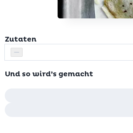
Zutaten
Personenanzahl
Personenanzahl verringern
Und so wird’s gemacht