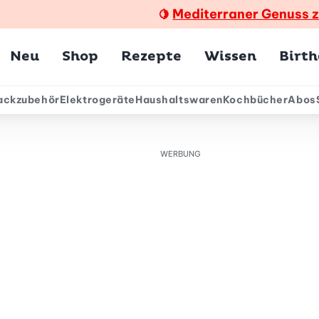
Mediterraner Genuss 
🍋
Hauptmenü
Neu
Shop
Rezepte
Wissen
Birt
ackzubehör
Elektrogeräte
Haushaltswaren
Kochbücher
Abos
ärmenü
WERBUNG