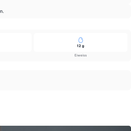
n.
12 g
Eiweiss