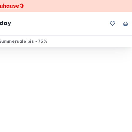
zuhause
🍋
hday
Meine Fa
Me
Summersale bis -75%