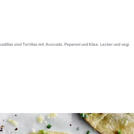
dillas sind Tortillas mit Avocado, Peperoni und Käse. Lecker und vegi.
tty Skala Info
keitsskala: 5 von 5