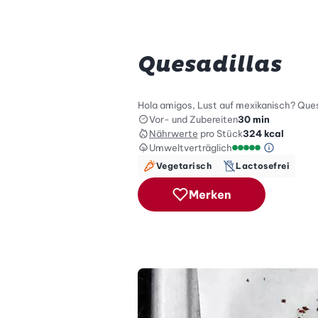
Quesadillas
Hola amigos, Lust auf mexikanisch? Quesa
Vor- und Zubereiten
30 min
Nährwerte
pro Stück
324
kcal
Umweltverträglich
Green Be
Umweltverträglich
Vegetarisch
Lactosefrei
Merken