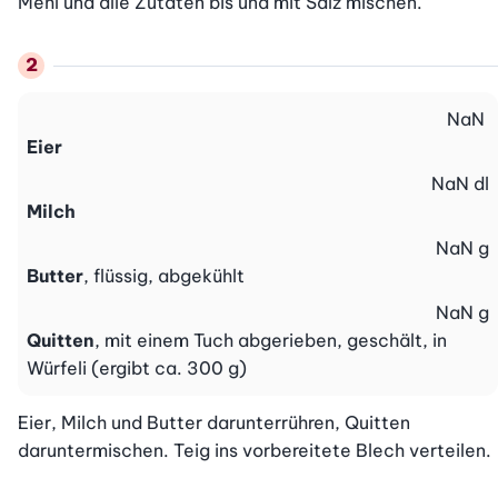
Mehl und alle Zutaten bis und mit Salz mischen.
NaN
Eier
NaN
dl
Milch
NaN
g
Butter
, flüssig, abgekühlt
NaN
g
Quitten
, mit einem Tuch abgerieben, geschält, in
Würfeli (ergibt ca. 300 g)
Eier, Milch und Butter darunterrühren, Quitten 
daruntermischen. Teig ins vorbereitete Blech verteilen.