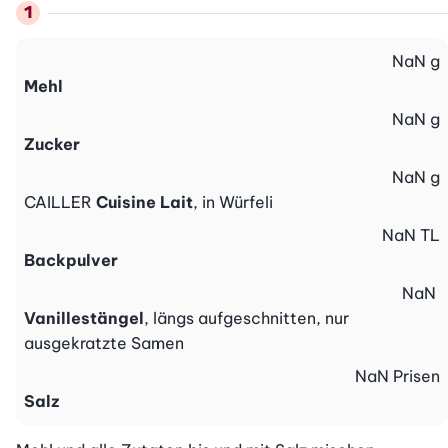
NaN
g
Mehl
NaN
g
Zucker
NaN
g
CAILLER
Cuisine Lait
, in Würfeli
NaN
TL
Backpulver
NaN
Vanillestängel
, längs aufgeschnitten, nur
ausgekratzte Samen
NaN
Prisen
Salz