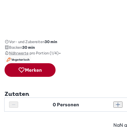
Vor- und Zubereiten
30 min
Backen
30 min
Nährwerte
pro Portion (1/4)
-
Vegetarisch
Merken
Zutaten
Personenanzahl
Personenanzahl verringern
Pers
NaN
g